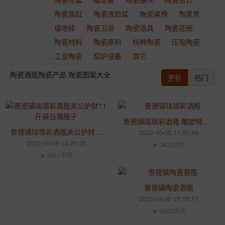
陶瓷鱼缸
陶瓷洗脸盆
陶瓷桌椅
陶瓷凳
墙地砖
陶瓷卫浴
陶瓷洁具
陶瓷花纸
陶瓷材料
陶瓷原料
特种陶瓷
压电陶瓷
工业陶瓷
窑炉设备
其它
陶瓷酒瓶陶瓷产品 陶瓷图案大全
更新
热门
景德镇珐琅彩酒瓶 雕塑特色酒瓶礼品财神爷
景德镇珐琅彩酒瓶关公护财11斤装白酒瓶子
2022-10-05 11:55:48
2022-10-05 14:25:05
3432浏览
3661浏览
景德镇陶瓷酒瓶
2022-09-26 15:15:17
3660浏览