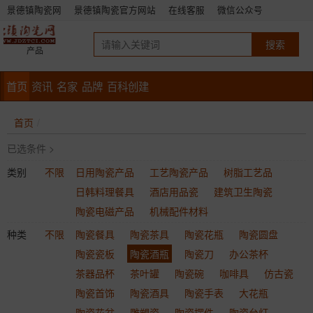
景德镇陶瓷网
景德镇陶瓷官方网站
在线客服
微信公众号
产品
首页
资讯
名家
品牌
百科创建
首页
已选条件 >
类别
不限
日用陶瓷产品
工艺陶瓷产品
树脂工艺品
日韩料理餐具
酒店用品瓷
建筑卫生陶瓷
陶瓷电磁产品
机械配件材料
种类
不限
陶瓷餐具
陶瓷茶具
陶瓷花瓶
陶瓷圆盘
陶瓷瓷板
陶瓷酒瓶
陶瓷刀
办公茶杯
茶器品杯
茶叶罐
陶瓷碗
咖啡具
仿古瓷
陶瓷首饰
陶瓷酒具
陶瓷手表
大花瓶
陶瓷花盆
雕塑瓷
陶瓷摆件
陶瓷台灯