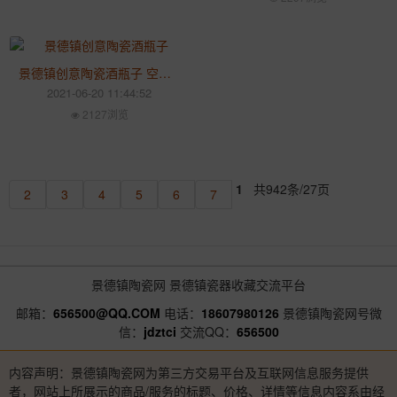
景德镇创意陶瓷酒瓶子 空瓶1斤装 密封家用酒壶套装摆件
2021-06-20 11:44:52
2127浏览
1
共942条/27页
2
3
4
5
6
7
景德镇陶瓷网
景德镇瓷器收藏交流平台
邮箱：
656500@QQ.COM
电话：
18607980126
景德镇陶瓷网号微
信：
jdztci
交流QQ：
656500
内容声明：景德镇陶瓷网为第三方交易平台及互联网信息服务提供
者，网站上所展示的商品/服务的标题、价格、详情等信息内容系由经