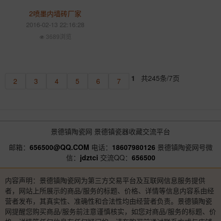
2喷墨内墙砖厂家
2016-02-13 22:16:28
3689浏览
1
共245条/7页
2
3
4
5
6
7
景德镇陶瓷网
景德镇瓷器收藏交流平台
邮箱：
656500@QQ.COM
电话：
18607980126
景德镇陶瓷网号微
信：
jdztci
交流QQ：
656500
内容声明：景德镇陶瓷网为第三方交易平台及互联网信息服务提供
者，网站上所展示的商品/服务的标题、价格、详情等信息内容系由经
营者发布，其真实性、准确性和合法性均由经营者负责。景德镇陶瓷
网提醒您购买商品/服务前注意谨慎核实，如您对商品/服务的标题、价