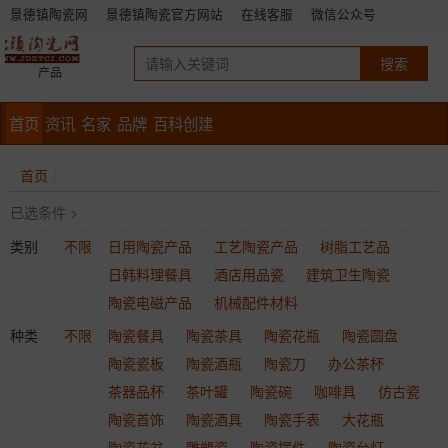
景德镇陶瓷网
景德镇陶瓷官方网站
在线客服
微信公众号
产品
首页
资讯
名家
品牌
百科创建
首页
已选条件 >
类别
不限
日用陶瓷产品
工艺陶瓷产品
树脂工艺品
日韩料理餐具
酒店用品瓷
建筑卫生陶瓷
陶瓷电磁产品
机械配件材料
种类
不限
陶瓷餐具
陶瓷茶具
陶瓷花瓶
陶瓷圆盘
陶瓷瓷板
陶瓷酒瓶
陶瓷刀
办公茶杯
茶器品杯
茶叶罐
陶瓷碗
咖啡具
仿古瓷
陶瓷首饰
陶瓷酒具
陶瓷手表
大花瓶
陶瓷花盆
雕塑瓷
陶瓷摆件
陶瓷台灯