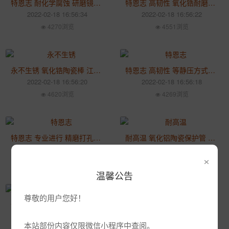
特恩志 耐化学腐蚀 研磨镜面抛光 陶瓷密封环
特恩志 高韧性 氧化锆耐磨陶瓷 宜兴氧化锆厂定制
2022-02-18 16:56:34
2022-02-18 16:56:22
4270浏览
4551浏览
永不生锈 氧化锆陶瓷棒 江苏氧化锆厂家直销
特恩志 高韧性 等静压方式成型 氧化锆陶瓷管
2022-02-18 16:56:20
2022-02-18 16:56:18
4620浏览
4269浏览
特恩志 专业进行 精磨打孔抛光 氧化锆陶瓷加工
耐高温 氧化铝陶瓷保护管 氧化铝法兰管 薄壁陶瓷管
2022-02-18 16:56:16
2022-02-18 16:56:07
×
4423浏览
4408浏览
温馨公告
尊敬的用户您好！
氧化铝陶瓷大管 大口径氧化铝陶瓷管 内衬刚玉管
耐磨 氧化铝陶瓷管 宜兴耐高温陶瓷管厂家批发
2022-02-18 16:56:04
2022-02-18 16:56:03
本站部份内容仅限微信小程序中查阅。
4921浏览
4731浏览