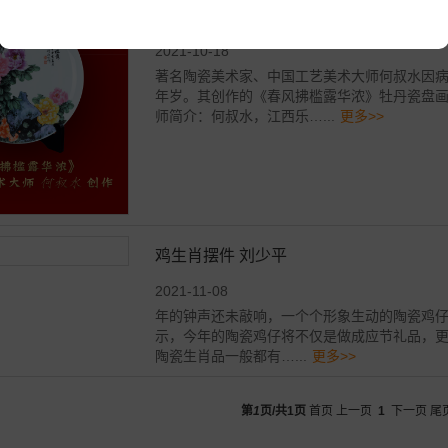
著名陶瓷美术家、大师何叔水老师作品
2021-10-18
著名陶瓷美术家、中国工艺美术大师何叔水因
年岁。其创作的《春风拂槛露华浓》牡丹瓷盘
师简介：何叔水，江西乐…...
更多>>
1
鸡生肖摆件 刘少平
2021-11-08
年的钟声还未敲响，一个个形象生动的陶瓷鸡
示，今年的陶瓷鸡仔将不仅是做成应节礼品，更
陶瓷生肖品一般都有…...
更多>>
第
1
页/共
1
页
首页 上一页
1
下一页 尾