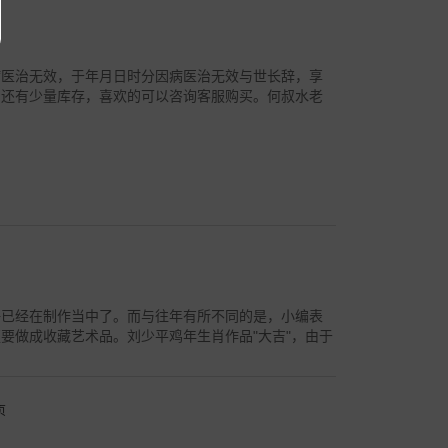
病医治无效，于年月日时分因病医治无效与世长辞，享
画还有少量库存，喜欢的可以咨询客服购买。何叔水老
仔已经在制作当中了。而与往年有所不同的是，小编表
要做成收藏艺术品。刘少平鸡年生肖作品"大吉"，由于
页