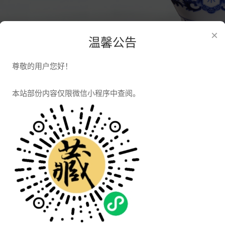
×
温馨公告
尊敬的用户您好！
息
本站部份内容仅限微信小程序中查阅。
刘少平《开运红牛》生肖牛陶瓷雕塑 牛
2020-12-23
《开运红牛》生肖瓷雕系中国陶瓷设计艺术大
称牛年。为策应民众新春贺岁之需，大师以其
山的瞬间情态。其刀刻线…...
更多>>