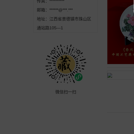
传真：
**********
邮箱：
******@***.***
地址：江西省景德镇市珠山区
通站路105—1
微信扫一扫