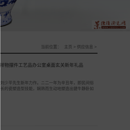
当前位置：
主页
>
供应信息
>
吉祥物摆件工艺品办公室桌面玄关新年礼品
师刘少平先生新年力作。ニ二一年为辛丑年，即民间俗
擅长的瓷塑造型技能，娴熟而生动地塑造出健牛静卧如