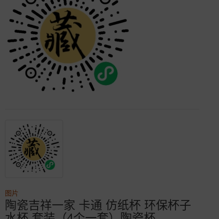
图片
陶瓷吉祥一家 卡通 仿纸杯 环保杯子
水杯 套装（4个一套）陶瓷杯