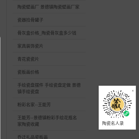
陶瓷壁画厂 景德镇陶瓷壁画厂家
瓷器捡骨罐子
骨灰盒价格_陶瓷骨灰盒多少钱
家具装饰瓷片
青花瓷瓷片
瓷板画价格
手绘瓷盘摆件 手绘瓷盘定做 景德
×
镇手绘瓷盘
粉彩名家--王能芳
王能芳--景德镇粉彩手绘花瓶名
陶瓷名人录
家陶瓷收藏
乔迁礼品瓷板画