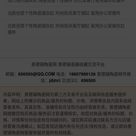
现代简约烟灰缸 陶瓷创意个性摆件 办公室客厅家用烟灰缸摆件
北欧创意个性陶瓷烟灰缸 时尚防风客厅烟缸 家用办公室摆件
北欧创意个性陶瓷烟灰缸 时尚防风客厅烟缸 家用办公室烟灰缸
摆件
景德镇陶瓷网
景德镇瓷器收藏交流平台
邮箱：
656500@QQ.COM
电话：
18607980126
景德镇陶瓷网号微
信：
jdztci
交流QQ：
656500
内容声明：景德镇陶瓷网为第三方交易平台及互联网信息服务提供
者，网站上所展示的商品/服务的标题、价格、详情等信息内容系由经
营者发布，其真实性、准确性和合法性均由经营者负责。景德镇陶瓷
网提醒您购买商品/服务前注意谨慎核实，如您对商品/服务的标题、价
格、详情等任何信息有任何疑问的，请在购买前通过联系方式与店铺
经营者沟通确认；如您发现店铺内有任何违法/侵权信息，请立即向景
德镇陶瓷网客服举报并提供有效线索。