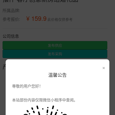
所属品牌:
¥ 159.9
参考报价:
此价格仅供参考
公司信息
发布供应
发布采购
×
产品参数
温馨公告
编号:
尊敬的用户您好！
品牌:
产地:
景德镇
本站部份内容仅限微信小程序中查阅。
次数:
2202
厂商:
景德镇市辰天陶瓷有限公司