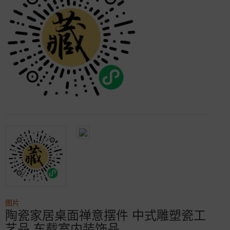
图片
陶瓷家居桌面禅意摆件 中式雕塑瓷工
艺品 车载室内装饰品