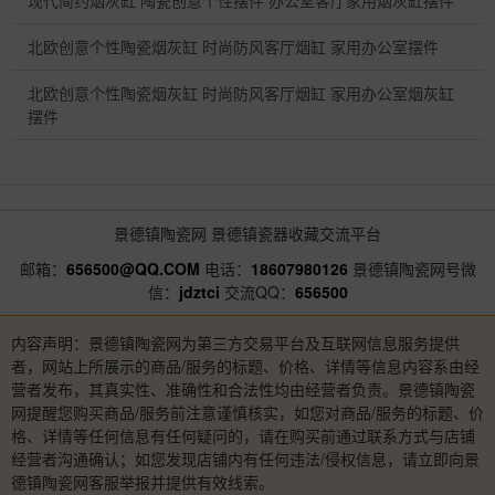
现代简约烟灰缸 陶瓷创意个性摆件 办公室客厅家用烟灰缸摆件
北欧创意个性陶瓷烟灰缸 时尚防风客厅烟缸 家用办公室摆件
北欧创意个性陶瓷烟灰缸 时尚防风客厅烟缸 家用办公室烟灰缸
摆件
景德镇陶瓷网
景德镇瓷器收藏交流平台
邮箱：
656500@QQ.COM
电话：
18607980126
景德镇陶瓷网号微
信：
jdztci
交流QQ：
656500
内容声明：景德镇陶瓷网为第三方交易平台及互联网信息服务提供
者，网站上所展示的商品/服务的标题、价格、详情等信息内容系由经
营者发布，其真实性、准确性和合法性均由经营者负责。景德镇陶瓷
网提醒您购买商品/服务前注意谨慎核实，如您对商品/服务的标题、价
格、详情等任何信息有任何疑问的，请在购买前通过联系方式与店铺
经营者沟通确认；如您发现店铺内有任何违法/侵权信息，请立即向景
德镇陶瓷网客服举报并提供有效线索。