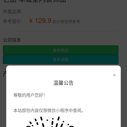
所属品牌:
¥ 129.9
参考报价:
此价格仅供参考
公司信息
发布供应
发布采购
×
产品参数
温馨公告
编号:
尊敬的用户您好！
品牌:
产地:
景德镇
本站部份内容仅限微信小程序中查阅。
次数:
2066
厂商:
景德镇市辰天陶瓷有限公司