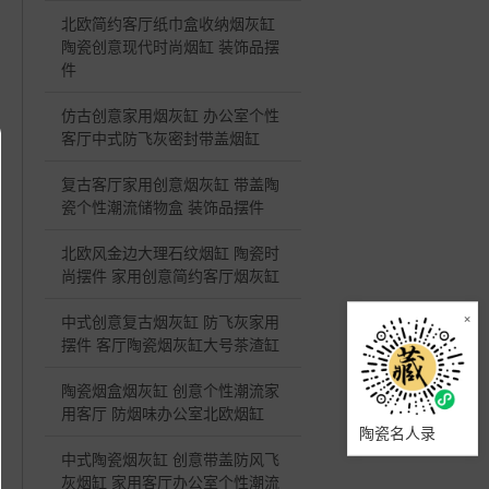
北欧简约客厅纸巾盒收纳烟灰缸
陶瓷创意现代时尚烟缸 装饰品摆
件
仿古创意家用烟灰缸 办公室个性
客厅中式防飞灰密封带盖烟缸
复古客厅家用创意烟灰缸 带盖陶
瓷个性潮流储物盒 装饰品摆件
北欧风金边大理石纹烟缸 陶瓷时
尚摆件 家用创意简约客厅烟灰缸
×
中式创意复古烟灰缸 防飞灰家用
摆件 客厅陶瓷烟灰缸大号茶渣缸
陶瓷烟盒烟灰缸 创意个性潮流家
用客厅 防烟味办公室北欧烟缸
陶瓷名人录
中式陶瓷烟灰缸 创意带盖防风飞
灰烟缸 家用客厅办公室个性潮流