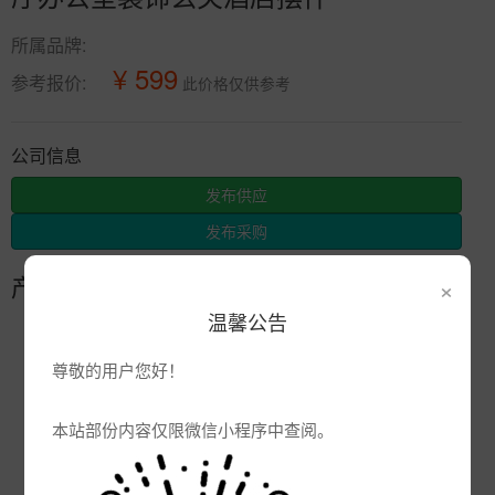
所属品牌:
¥ 599
参考报价:
此价格仅供参考
公司信息
发布供应
发布采购
×
产品参数
温馨公告
编号:
尊敬的用户您好！
品牌:
产地:
江西景德镇
本站部份内容仅限微信小程序中查阅。
次数:
2095
厂商:
景德镇市辰天陶瓷有限公司