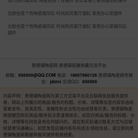
现代简约烟灰缸 陶瓷创意个性摆件 办公室客厅家用烟灰缸摆件
北欧创意个性陶瓷烟灰缸 时尚防风客厅烟缸 家用办公室摆件
北欧创意个性陶瓷烟灰缸 时尚防风客厅烟缸 家用办公室烟灰缸
摆件
景德镇陶瓷网
景德镇瓷器收藏交流平台
邮箱：
656500@QQ.COM
电话：
18607980126
景德镇陶瓷网号微
信：
jdztci
交流QQ：
656500
内容声明：景德镇陶瓷网为第三方交易平台及互联网信息服务提供
者，网站上所展示的商品/服务的标题、价格、详情等信息内容系由经
营者发布，其真实性、准确性和合法性均由经营者负责。景德镇陶瓷
网提醒您购买商品/服务前注意谨慎核实，如您对商品/服务的标题、价
格、详情等任何信息有任何疑问的，请在购买前通过联系方式与店铺
经营者沟通确认；如您发现店铺内有任何违法/侵权信息，请立即向景
德镇陶瓷网客服举报并提供有效线索。