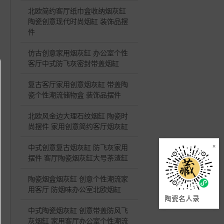
北欧简约客厅纸巾盒收纳烟灰缸
陶瓷创意现代时尚烟缸 装饰品摆
件
仿古创意家用烟灰缸 办公室个性
客厅中式防飞灰密封带盖烟缸
复古客厅家用创意烟灰缸 带盖陶
瓷个性潮流储物盒 装饰品摆件
北欧风金边大理石纹烟缸 陶瓷时
尚摆件 家用创意简约客厅烟灰缸
×
中式创意复古烟灰缸 防飞灰家用
摆件 客厅陶瓷烟灰缸大号茶渣缸
陶瓷烟盒烟灰缸 创意个性潮流家
用客厅 防烟味办公室北欧烟缸
陶瓷名人录
中式陶瓷烟灰缸 创意带盖防风飞
灰烟缸 家用客厅办公室个性潮流