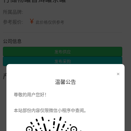
所属品牌:
¥
参考报价:
此价格仅供参考
公司信息
发布供应
发布采购
×
产品参数
温馨公告
编号:
尊敬的用户您好！
品牌:
产地:
江西景德镇
本站部份内容仅限微信小程序中查阅。
次数:
2033
厂商:
景德镇市辰天陶瓷有限公司