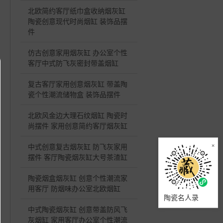
北欧简约客厅纸巾盒收纳烟灰缸
陶瓷创意现代时尚烟缸 装饰品摆
件
仿古创意家用烟灰缸 办公室个性
客厅中式防飞灰密封带盖烟缸
复古客厅家用创意烟灰缸 带盖陶
瓷个性潮流储物盒 装饰品摆件
北欧风金边大理石纹烟缸 陶瓷时
尚摆件 家用创意简约客厅烟灰缸
×
中式创意复古烟灰缸 防飞灰家用
摆件 客厅陶瓷烟灰缸大号茶渣缸
陶瓷烟盒烟灰缸 创意个性潮流家
用客厅 防烟味办公室北欧烟缸
陶瓷名人录
中式陶瓷烟灰缸 创意带盖防风飞
灰烟缸 家用客厅办公室个性潮流