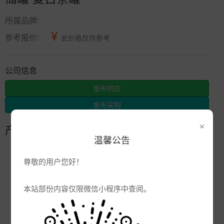
所属品牌:
¥
参考报价:
此价格仅供参考
公司信息
发布供应
发布采购
×
产品参数
温馨公告
编号:
尊敬的用户您好！
品牌:
产地:
江西景德镇
本站部份内容仅限微信小程序中查阅。
次数:
1993
厂商:
景德镇市辰天陶瓷有限公司