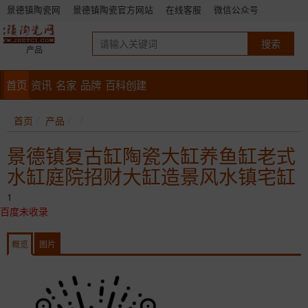
景德镇陶瓷网
景德镇陶瓷官方网站
在线客服
微信公众号
产品
首页
资讯
名家
品牌
百科创建
首页
产品
景德镇复古缸陶瓷大缸养鱼缸老式
水缸庭院招财大缸造景风水镇宅缸
1
百度未收录
概览
图片