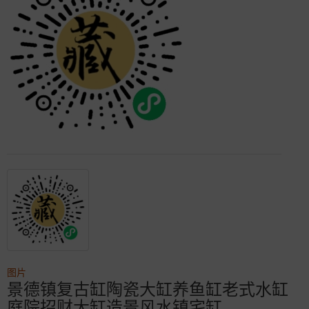
图片
景德镇复古缸陶瓷大缸养鱼缸老式水缸
庭院招财大缸造景风水镇宅缸