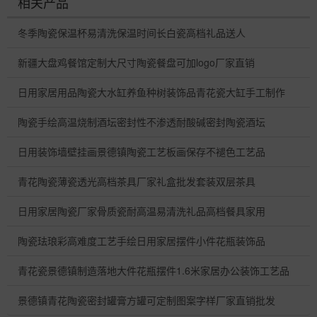
相关产品
冬季陶瓷保温杯易清洗保温时间长白瓷高档礼品送人
新疆大盘鸡餐馆定制大尺寸陶瓷餐盘可加logo厂家直销
日用家居用品陶瓷大水缸养鱼种树装饰品青花瓷大缸手工制作
陶瓷手绘高温烧制酒坛密封性不渗透耐酸碱密封陶瓷酒坛
日用装饰墙壁挂画景德镇陶瓷工艺板画保存不褪色工艺品
青花陶瓷薄瓷透光高档茶具厂家礼盒批发套装双层茶具
日用家居陶瓷厂家骨质瓷耐高温易清洗礼品高档餐具家用
陶瓷珐琅彩高难度工艺手绘日用家居摆件小件花瓶装饰品
青花瓷景德镇制造落地大件花瓶摆件1.6米家居办公装饰工艺品
景德镇青花陶瓷密封罐膏方罐可定制图案字样厂家直销批发