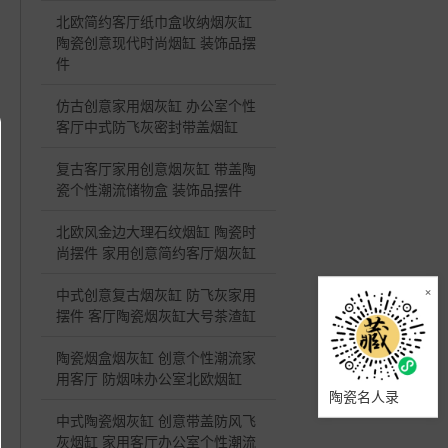
北欧简约客厅纸巾盒收纳烟灰缸
陶瓷创意现代时尚烟缸 装饰品摆
件
仿古创意家用烟灰缸 办公室个性
客厅中式防飞灰密封带盖烟缸
复古客厅家用创意烟灰缸 带盖陶
瓷个性潮流储物盒 装饰品摆件
北欧风金边大理石纹烟缸 陶瓷时
尚摆件 家用创意简约客厅烟灰缸
×
中式创意复古烟灰缸 防飞灰家用
摆件 客厅陶瓷烟灰缸大号茶渣缸
陶瓷烟盒烟灰缸 创意个性潮流家
用客厅 防烟味办公室北欧烟缸
陶瓷名人录
中式陶瓷烟灰缸 创意带盖防风飞
灰烟缸 家用客厅办公室个性潮流