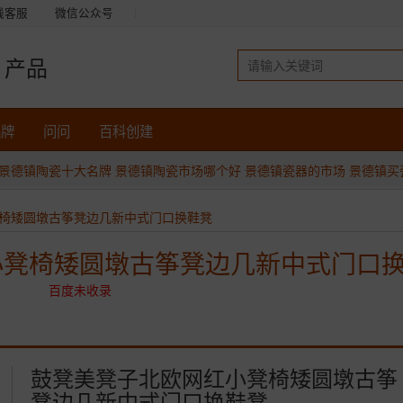
线客服
微信公众号
产品
品牌
问问
百科创建
景德镇陶瓷十大名牌
景德镇陶瓷市场哪个好
景德镇瓷器的市场
景德镇买
椅矮圆墩古筝凳边几新中式门口换鞋凳
小凳椅矮圆墩古筝凳边几新中式门口
百度未收录
鼓凳美凳子北欧网红小凳椅矮圆墩古筝
凳边几新中式门口换鞋凳