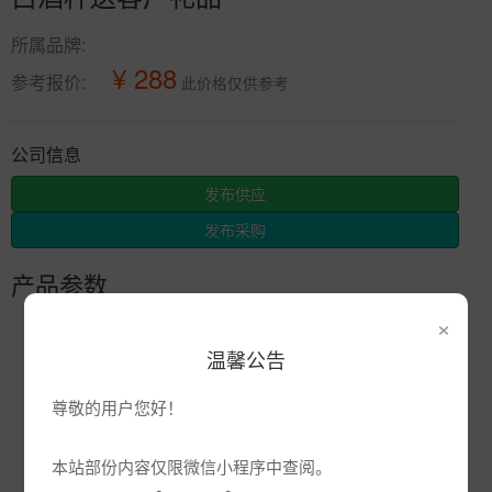
所属品牌:
¥ 288
参考报价:
此价格仅供参考
公司信息
发布供应
发布采购
产品参数
×
编号:
温馨公告
品牌:
产地:
景德镇
尊敬的用户您好！
次数:
2577
本站部份内容仅限微信小程序中查阅。
厂商:
景德镇市辰天陶瓷有限公司