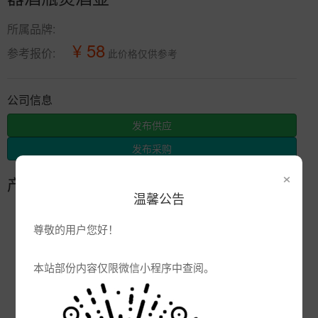
所属品牌:
¥ 58
参考报价:
此价格仅供参考
公司信息
发布供应
发布采购
×
产品参数
温馨公告
编号:
尊敬的用户您好！
品牌:
产地:
江西景德镇
本站部份内容仅限微信小程序中查阅。
次数:
2534
厂商:
景德镇市辰天陶瓷有限公司