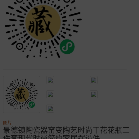
图片
景德镇陶瓷器窑变陶艺时尚干花花瓶三
件套现代时尚简约家居摆设件