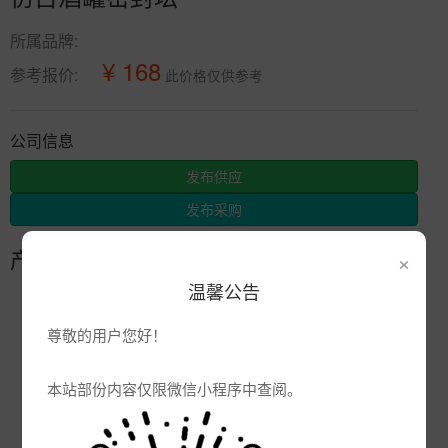
所属品牌:
¥ 168
参考报价:
此价格仅供参考
公司信息
发布供应
发布采购
×
产品参数
温馨公告
编号:
尊敬的用户您好！
品牌:
产地:
江西景德镇
本站部份内容仅限微信小程序中查阅。
次数:
2976
厂商:
景德镇市辰天陶瓷有限公司