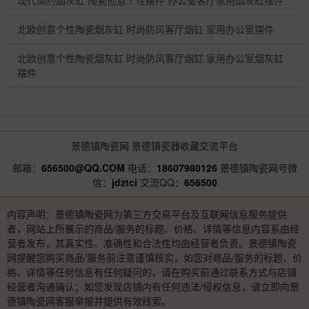
现代简约烟灰缸 陶瓷创意个性摆件 办公室客厅家用烟灰缸摆件
北欧创意个性陶瓷烟灰缸 时尚防风客厅烟缸 家用办公室摆件
北欧创意个性陶瓷烟灰缸 时尚防风客厅烟缸 家用办公室烟灰缸
摆件
景德镇陶瓷网
景德镇瓷器收藏交流平台
邮箱：
656500@QQ.COM
电话：
18607980126
景德镇陶瓷网号微
信：
jdztci
交流QQ：
656500
内容声明：景德镇陶瓷网为第三方交易平台及互联网信息服务提供
者，网站上所展示的商品/服务的标题、价格、详情等信息内容系由经
营者发布，其真实性、准确性和合法性均由经营者负责。景德镇陶瓷
网提醒您购买商品/服务前注意谨慎核实，如您对商品/服务的标题、价
格、详情等任何信息有任何疑问的，请在购买前通过联系方式与店铺
经营者沟通确认；如您发现店铺内有任何违法/侵权信息，请立即向景
德镇陶瓷网客服举报并提供有效线索。