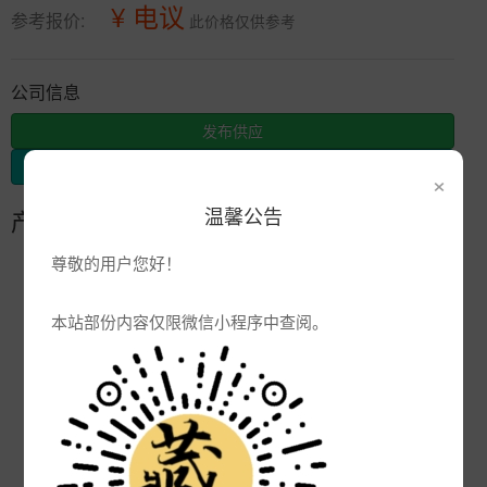
¥ 电议
参考报价:
此价格仅供参考
公司信息
发布供应
发布采购
×
温馨公告
产品参数
尊敬的用户您好！
编号:
cp-
品牌:
本站部份内容仅限微信小程序中查阅。
产地:
江西景德镇
次数:
3064
厂商:
陶瓷杯子定制厂家
更新:
2022-09-26 15:11:56