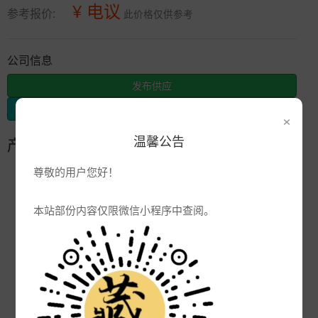
¥ 电议
参考报价:
此价格仅供参考
公司信息
发布供应
发布采购
×
温馨公告
产品参数
尊敬的用户您好！
编号:
jnp-
品牌:
本站部份内容仅限微信小程序中查阅。
产地:
景德镇
次数:
2923
厂商:
陶瓷杯子定制厂家
更新:
2022-09-26 15:12:00