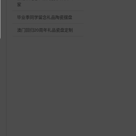
家
毕业季同学留念礼品陶瓷摆盘
澳门回归20周年礼品瓷盘定制