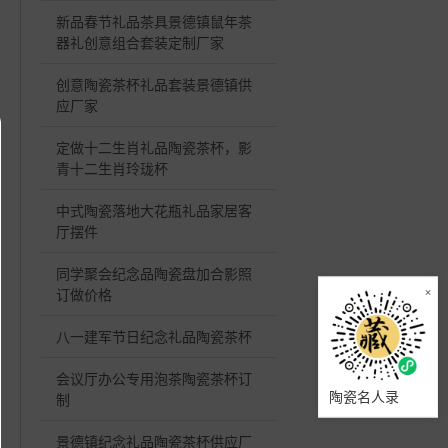
新品春节礼品茶具景德镇鼠年茶
器礼创意组合套装定制厂家
创意陶瓷茶杯礼品套装景德镇供
应厂家
定做十二生肖礼品陶瓷茶杯，影
青十二生肖玲珑杯
中式陶瓷落地大花瓶礼品家居客
厅摆件
同学聚会纪念品陶瓷盘加合影照
×
订做价格
八一建军节日纪念礼品陶瓷茶杯
会议厅办公专用泡茶陶瓷茶杯订
陶瓷名人录
制
景德镇纪念礼品陶瓷茶杯供应厂