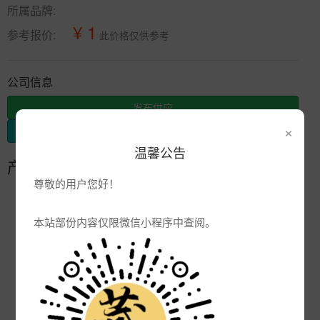
所属品牌:
¥ 1
参考报价:
此价格仅供参考
公司信息
发布供应
×
发布采购
温馨公告
产品参数
尊敬的用户您好！
编号:
陶瓷酒瓶加字批发定做
本站部份内容仅限微信小程序中查阅。
品牌:
产地:
景德镇
次数:
3059
厂商:
陶瓷杯子定制厂家
更新:
2022-09-26 15:13:06