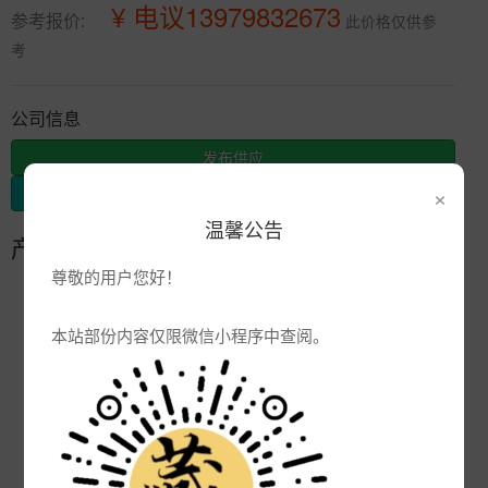
¥ 电议13979832673
参考报价:
此价格仅供参
考
公司信息
发布供应
×
发布采购
温馨公告
产品参数
尊敬的用户您好！
编号:
景德镇陶瓷酒瓶厂家
品牌:
本站部份内容仅限微信小程序中查阅。
产地:
景德镇
次数:
3077
厂商:
陶瓷杯子定制厂家
更新:
2022-09-26 15:14:38