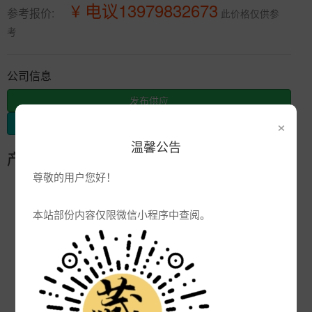
¥ 电议13979832673
参考报价:
此价格仅供参
考
公司信息
发布供应
×
发布采购
温馨公告
产品参数
尊敬的用户您好！
编号:
景德镇陶瓷茶叶罐厂家
品牌:
本站部份内容仅限微信小程序中查阅。
产地:
景德镇
次数:
3010
厂商:
陶瓷杯子定制厂家
更新:
2022-09-26 15:14:48