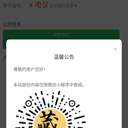
¥ 电议
参考报价:
此价格仅供参考
公司信息
发布供应
发布采购
×
温馨公告
产品参数
尊敬的用户您好！
编号:
定制人像纪念瓷盘
品牌:
本站部份内容仅限微信小程序中查阅。
产地:
景德镇
次数:
4028
厂商:
陶瓷花瓶定制厂家
更新:
2022-10-05 11:57:12