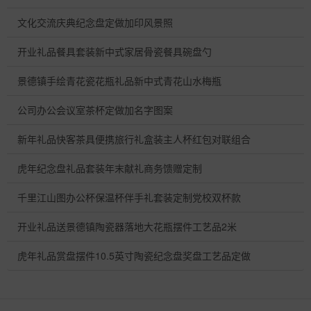
文化交流庆典纪念盘定做加印风景照
开业礼品餐具套装新中式家居骨瓷餐具碗盘勺
景德镇手绘青花瓷花瓶礼品新中式青花山水梅瓶
公司办公会议室茶杯定做加名字图案
新年礼品快客茶具便携旅行礼盒装主人杯红包对联组合
虎年纪念盘礼品套装年末献礼商务馈赠定制
千里江山图办公杯保温杯伴手礼套装定制党校双杯款
开业礼品送景德镇陶瓷器落地大花瓶摆件工艺品2米
虎年礼品赏盘摆件10.5英寸陶瓷纪念盘奖盘工艺品定做