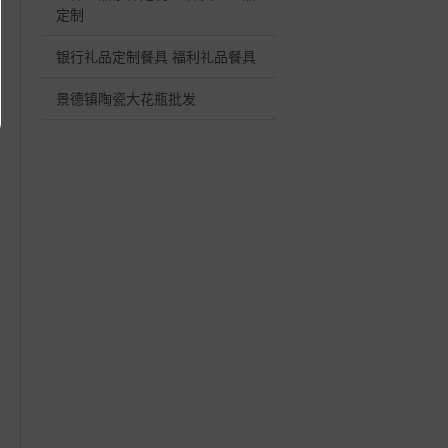
定制
银行礼品定制餐具 福利礼品餐具
景德镇陶瓷大花瓶批发