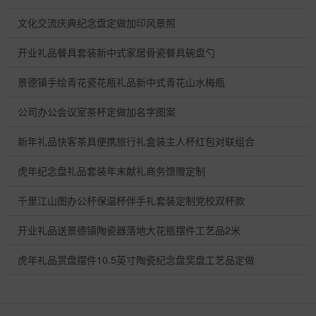
文化交流庆典纪念盘定做加印风景照
开业礼品餐具套装新中式家居骨瓷餐具碗盘勺
景德镇手绘青花瓷花瓶礼品新中式青花山水梅瓶
公司办公会议室茶杯定做加名字图案
新年礼品快客茶具便携旅行礼盒装主人杯红包对联组合
虎年纪念盘礼品套装年末献礼商务馈赠定制
千里江山图办公杯保温杯伴手礼套装定制党校双杯款
开业礼品送景德镇陶瓷器落地大花瓶摆件工艺品2米
虎年礼品赏盘摆件10.5英寸陶瓷纪念盘奖盘工艺品定做