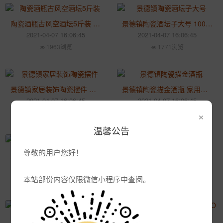
陶瓷酒瓶古风空酒坛5斤装 家用白酒罐子密封存酒坛大小可定制
景德镇陶瓷酒坛子大号 100斤200斤商用密封窑藏加厚药酒缸
2021-04-07 16:06:45
2021-04-07 16:06:45
1963浏览
1771浏览
景德镇家居装饰陶瓷摆件 客厅插花花瓶 现代创意陶瓷小花瓶
景德镇陶瓷描金酒瓶 家用仿古白酒酒壶摆件 陶瓷小酒瓶
2021-04-07 16:06:45
2021-04-07 16:06:45
×
1856浏览
1636浏览
温馨公告
尊敬的用户您好！
景德镇陶瓷酒瓶一斤装 蓝色个性创意陶瓷密封空酒瓶定制
景德镇陶瓷酒坛 青花泡酒缸 5斤窖藏酒坛 泡中药酒坛空瓶
2021-04-07 16:06:45
2021-04-07 16:06:45
本站部份内容仅限微信小程序中查阅。
2135浏览
2071浏览
景德镇陶瓷酒瓶 家用散装白酒酒壶 密封古典婚庆1斤装白酒瓶
陶瓷酒瓶酒坛酒具定制LOGO 婚庆酒瓶1斤装日式和风果酒白酒空瓶