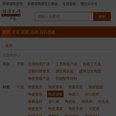
景德镇陶瓷网
景德镇陶瓷官方网站
在线客服
微信公众号
产品
首页
资讯
名家
品牌
百科创建
首页
已选条件 >
类别
不限
日用陶瓷产品
工艺陶瓷产品
树脂工艺品
日韩料理餐具
酒店用品瓷
建筑卫生陶瓷
陶瓷电磁产品
机械配件材料
种类
不限
陶瓷餐具
陶瓷茶具
陶瓷花瓶
陶瓷圆盘
陶瓷瓷板
陶瓷酒瓶
陶瓷刀
办公茶杯
茶器品杯
茶叶罐
陶瓷碗
咖啡具
仿古瓷
陶瓷首饰
陶瓷酒具
陶瓷手表
大花瓶
陶瓷花盆
雕塑瓷
陶瓷摆件
陶瓷台灯