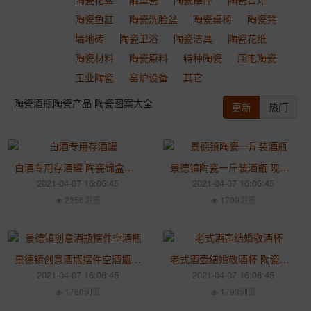
陶瓷鱼缸
陶瓷洗脸盆
陶瓷桌椅
陶瓷凳
墙地砖
陶瓷卫浴
陶瓷洁具
陶瓷花纸
陶瓷材料
陶瓷原料
特种陶瓷
压电陶瓷
工业陶瓷
窑炉设备
其它
陶瓷酒瓶陶瓷产品 陶瓷图案大全
更新
热门
白酒专用存酒罐 陶瓷锦盒包装盒酒坛 起得早青花酒坛5斤装
景德镇陶瓷一斤装酒瓶 现代简约创意白酒空瓶 储酒罐密封坛
2021-04-07 16:06:45
2021-04-07 16:06:45
2256浏览
1709浏览
景德镇创意酒瓶摆件空酒瓶 家用仿古密封陶瓷酒罐子 1斤装陶瓷酒瓶
老式酒壶结婚敬酒杯 陶瓷酒具批发 家用酒杯套件高脚杯小酒杯
2021-04-07 16:06:45
2021-04-07 16:06:45
1780浏览
1793浏览