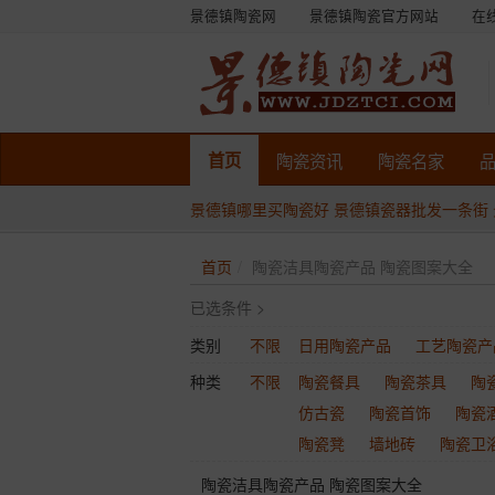
景德镇陶瓷网
景德镇陶瓷官方网站
在
首页
陶瓷
资讯
陶瓷
名家
景德镇哪里买陶瓷好
景德镇瓷器批发一条街
首页
陶瓷洁具陶瓷产品 陶瓷图案大全
已选条件 >
类别
不限
日用陶瓷产品
工艺陶瓷产
种类
不限
陶瓷餐具
陶瓷茶具
陶
仿古瓷
陶瓷首饰
陶瓷
陶瓷凳
墙地砖
陶瓷卫
陶瓷洁具陶瓷产品 陶瓷图案大全