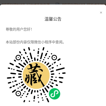
×
【接受贴牌加工】对冲式连体座便器219
【接受贴牌加工】超
温馨公告
2018-10-25 11:32:11
2018-10-17 18:31:10
4771浏览
5482浏览
尊敬的用户您好！
本站部份内容仅限微信小程序中查阅。
景德镇陶瓷活瓷能量翁厂家直销 708岩宝石养生瓮批发
景德镇708矿负离子养生瓮厂家批发 五行艾灸
2018-08-07 15:02:04
2018-08-07 14:48:38
3356浏览
3342浏览