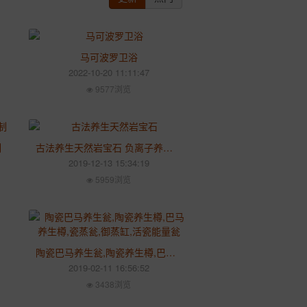
马可波罗卫浴
2022-10-20 11:11:47
9577浏览
制
古法养生天然岩宝石 负离子养生瓮 汗蒸美容养生厂家直销终生质保
2019-12-13 15:34:19
5959浏览
排毒瓮
陶瓷巴马养生瓮,陶瓷养生樽,巴马养生樽,瓷蒸瓮,御蒸缸,活瓷能量瓮
2019-02-11 16:56:52
3438浏览