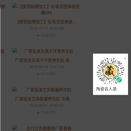
漩式连体座便器217
【接受贴牌加工】虹吸式连体座便器284
2018-10-17 18:31:08
5548浏览
×
厂家批发负离子汗蒸养生缸 圣菲spa活瓷能量养生翁
活瓷能量养生缸
2018-08-06 14:27:34
3310浏览
陶瓷名人录
厂家批发艾灸能量养生缸 负离子保健养生瓮 产后修复修身发汗缸
2018-08-01 14:50:27
3186浏览