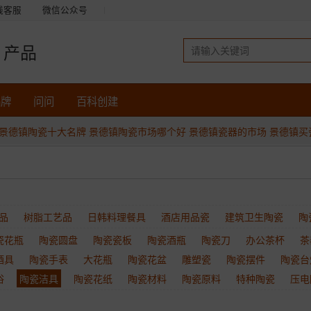
线客服
微信公众号
产品
品牌
问问
百科创建
景德镇陶瓷十大名牌
景德镇陶瓷市场哪个好
景德镇瓷器的市场
景德镇买
品
树脂工艺品
日韩料理餐具
酒店用品瓷
建筑卫生陶瓷
陶
瓷花瓶
陶瓷圆盘
陶瓷瓷板
陶瓷酒瓶
陶瓷刀
办公茶杯
茶
酒具
陶瓷手表
大花瓶
陶瓷花盆
雕塑瓷
陶瓷摆件
陶瓷台
浴
陶瓷洁具
陶瓷花纸
陶瓷材料
陶瓷原料
特种陶瓷
压电