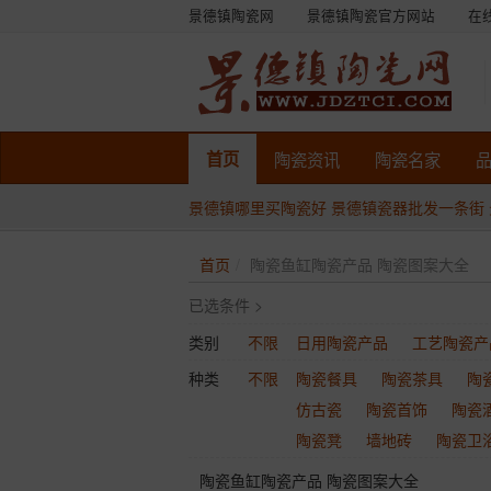
景德镇陶瓷网
景德镇陶瓷官方网站
在
首页
陶瓷
资讯
陶瓷
名家
景德镇哪里买陶瓷好
景德镇瓷器批发一条街
首页
陶瓷鱼缸陶瓷产品 陶瓷图案大全
已选条件 >
类别
不限
日用陶瓷产品
工艺陶瓷产
种类
不限
陶瓷餐具
陶瓷茶具
陶
仿古瓷
陶瓷首饰
陶瓷
陶瓷凳
墙地砖
陶瓷卫
陶瓷鱼缸陶瓷产品 陶瓷图案大全