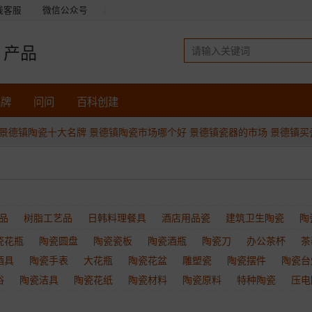
线客服
微信公众号
产品
品牌
问问
百科创建
景德镇陶瓷十大名牌
景德镇陶瓷市场哪个好
景德镇瓷器的市场
景德镇买
品
树脂工艺品
日韩料理餐具
酒店用品瓷
建筑卫生陶瓷
陶
瓷花瓶
陶瓷圆盘
陶瓷瓷板
陶瓷酒瓶
陶瓷刀
办公茶杯
茶
酒具
陶瓷手表
大花瓶
陶瓷花盆
雕塑瓷
陶瓷摆件
陶瓷台
浴
陶瓷洁具
陶瓷花纸
陶瓷材料
陶瓷原料
特种陶瓷
压电