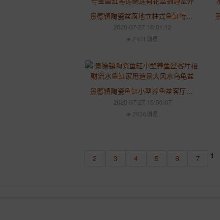
景德镇陶瓷盆落地立柱式鱼缸特大号金鱼缸睡莲碗莲荷花盆锦鲤室外
2020-07-27 16:01:12
2401浏览
景德镇陶瓷鱼缸小型养鱼盆客厅招财流水鱼缸家用造景大风水乌龟盆
2020-07-27 15:56:07
2836浏览
1
2
3
4
5
6
7