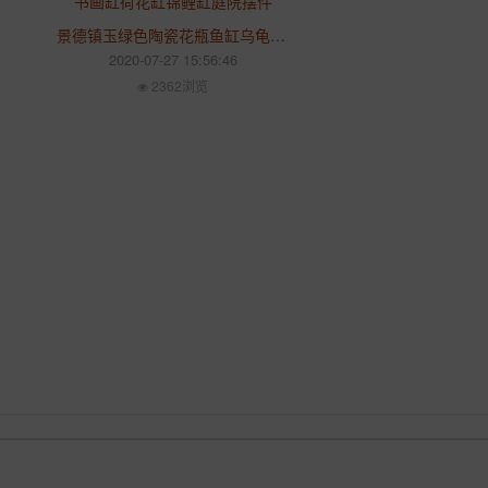
龟缸
景德镇玉绿色陶瓷花瓶鱼缸乌龟缸书画缸荷花缸锦鲤缸庭院摆件
2020-07-27 15:56:46
2362浏览