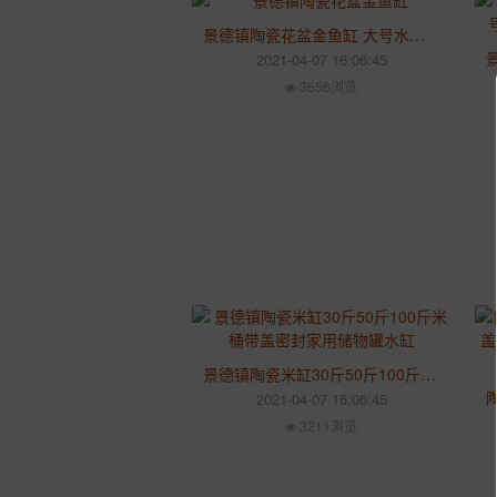
景德镇陶瓷花盆金鱼缸 大号水族箱 青花乌龟碗睡莲荷花缸定制厂家
2021-04-07 16:06:45
3656浏览
景德镇陶瓷米缸30斤50斤100斤米桶带盖密封家用储物罐水缸
2021-04-07 16:06:45
3211浏览