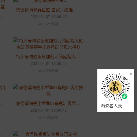
景德镇陶瓷器鱼缸 名家手绘雕刻松鹤龙锦鸡 黄釉金鱼缸定制
风水书画乌龟缸养鱼大号鱼缸聚宝盆
2021-04-07 16:06:45
3821浏览
特大号陶瓷鱼缸雕刻龙腾庭院大缸水缸景德镇手工养鱼缸盆风水招财
2021-04-07 16:06:45
4076浏览
×
密封防潮防虫厨房面粉罐 景德镇15斤装米
景德镇陶瓷小型鱼缸乌龟缸客厅摆件 荷花盆金鱼缸 碗莲花盆陶瓷装饰
陶瓷名人录
2021-04-07 16:06:45
2478浏览