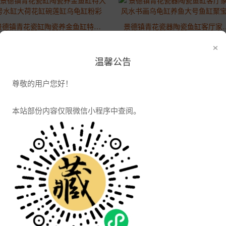
景德镇青花瓷缸陶瓷养金鱼缸特大号水缸大荷花缸碗莲缸乌龟缸粉彩
景德镇青花瓷器陶瓷鱼缸客厅家用
2021-04-07 16:06:45
2021-04-07 16:06:45
×
3232浏览
4408浏览
温馨公告
尊敬的用户您好！
本站部份内容仅限微信小程序中查阅。
陶瓷防虫米缸米桶景德镇带盖家用储米箱 
陶瓷米缸米桶储米箱10kg20斤装带盖手工影青瓷茶叶缸茶水缸干货厨房收纳储物
2021-04-07 16:06:45
2021-04-07 16:06:45
2673浏览
3353浏览