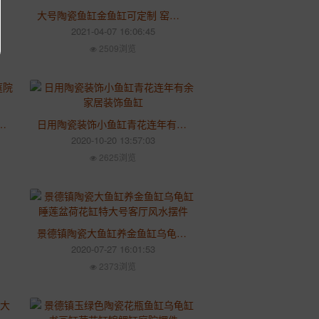
大号陶瓷鱼缸金鱼缸可定制 窑变荷花缸碗莲睡莲锦锂缸 养鱼盆书画缸
2021-04-07 16:06:45
2509浏览
分小摆件家用庭院鱼缸陶瓷生产厂家
日用陶瓷装饰小鱼缸青花连年有余家居装饰鱼缸
2020-10-20 13:57:03
2625浏览
景德镇陶瓷大鱼缸养金鱼缸乌龟缸睡莲盆荷花缸特大号客厅风水摆件
2020-07-27 16:01:53
2373浏览