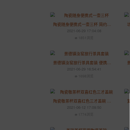
陶瓷随身便携式一壶三杯 简约快客杯 旅行功夫茶具茶壶套装
2021-06-29 17:04:08
1851浏览
景德镇汝窑旅行茶具套装 便携式一壶二杯 陶瓷创意快客杯
2021-06-29 16:54:41
1698浏览
陶瓷敬茶杯双喜红色三才盖碗 婚庆婚礼新人改口茶具套装
2021-06-12 17:09:50
1774浏览