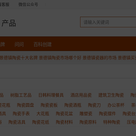
线客服
微信公众号
产品
品牌
问问
百科创建
景德镇陶瓷十大名牌
景德镇陶瓷市场哪个好
景德镇瓷器的市场
景德镇买
品
树脂工艺品
日韩料理餐具
酒店用品瓷
建筑卫生陶瓷
陶
瓷花瓶
陶瓷圆盘
陶瓷瓷板
陶瓷酒瓶
陶瓷刀
办公茶杯
茶
酒具
陶瓷手表
大花瓶
陶瓷花盆
雕塑瓷
陶瓷摆件
陶瓷台
浴
陶瓷洁具
陶瓷花纸
陶瓷材料
陶瓷原料
特种陶瓷
压电