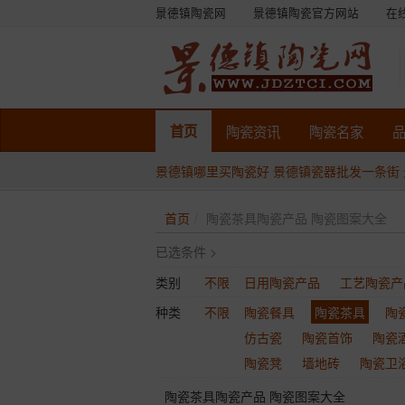
景德镇陶瓷网
景德镇陶瓷官方网站
在
首页
陶瓷
资讯
陶瓷
名家
景德镇哪里买陶瓷好
景德镇瓷器批发一条街
首页
陶瓷茶具陶瓷产品 陶瓷图案大全
已选条件 >
类别
不限
日用陶瓷产品
工艺陶瓷产
种类
不限
陶瓷餐具
陶瓷茶具
陶
仿古瓷
陶瓷首饰
陶瓷
陶瓷凳
墙地砖
陶瓷卫
陶瓷茶具陶瓷产品 陶瓷图案大全