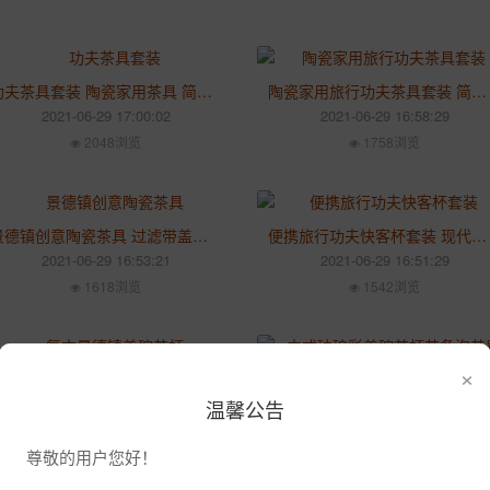
功夫茶具套装 陶瓷家用茶具 简约个性小清新盖碗泡茶器
陶瓷家用旅行功夫茶具套装 简约茶盘茶壶 便携泡茶道具
2021-06-29 17:00:02
2021-06-29 16:58:29
2048浏览
1758浏览
景德镇创意陶瓷茶具 过滤带盖茶具 简约办公便携快客杯礼品定制
便携旅行功夫快客杯套装 现代家用户外茶壶盖碗 一壶六杯礼品定制
2021-06-29 16:53:21
2021-06-29 16:51:29
1618浏览
1542浏览
×
复古景德镇盖碗茶杯 陶瓷粉彩功夫茶具泡茶三才杯敬茶碗
中式珐琅彩盖碗茶杯茶备泡茶器
2021-06-12 17:07:35
2021-06-12 17:06:14
温馨公告
1985浏览
1708浏览
尊敬的用户您好！