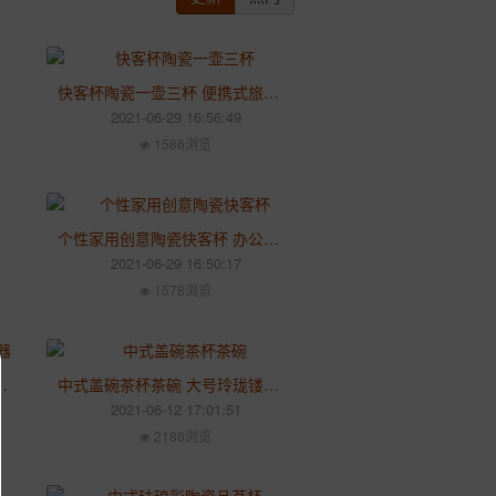
快客杯陶瓷一壶三杯 便携式旅行包功夫茶具 创意小套装快客杯
2021-06-29 16:56:49
1586浏览
个性家用创意陶瓷快客杯 办公室茶水分离泡茶杯 礼品定制茶具
2021-06-29 16:50:17
1578浏览
 仿古三才碗功夫茶具泡茶碗手工
中式盖碗茶杯茶碗 大号玲珑镂空青花瓷泡茶碗陶瓷白瓷手抓壶
2021-06-12 17:01:51
2186浏览