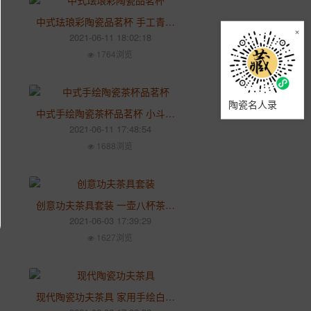
中式珐琅彩陶瓷品茗杯 手工青花瓷功夫茶具茶杯主人杯
×
2021-06-11 18:02:18
1764浏览
陶瓷名人录
中式手绘陶瓷茶杯品茗杯 小斗笠杯功夫茶具青花普洱杯单杯
2021-06-11 17:48:54
1688浏览
创意功夫茶具套装 一壶八杯茶具 简约便携式整套礼品陶瓷定制
2021-06-03 17:39:29
1627浏览
现代陶瓷功夫茶具 家用手绘白瓷三才盖碗 创意整套茶杯泡茶壶