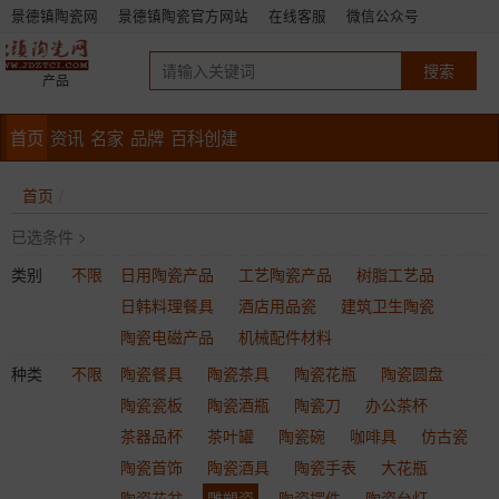
景德镇陶瓷网
景德镇陶瓷官方网站
在线客服
微信公众号
产品
首页
资讯
名家
品牌
百科创建
首页
已选条件 >
类别
不限
日用陶瓷产品
工艺陶瓷产品
树脂工艺品
日韩料理餐具
酒店用品瓷
建筑卫生陶瓷
陶瓷电磁产品
机械配件材料
种类
不限
陶瓷餐具
陶瓷茶具
陶瓷花瓶
陶瓷圆盘
陶瓷瓷板
陶瓷酒瓶
陶瓷刀
办公茶杯
茶器品杯
茶叶罐
陶瓷碗
咖啡具
仿古瓷
陶瓷首饰
陶瓷酒具
陶瓷手表
大花瓶
陶瓷花盆
雕塑瓷
陶瓷摆件
陶瓷台灯