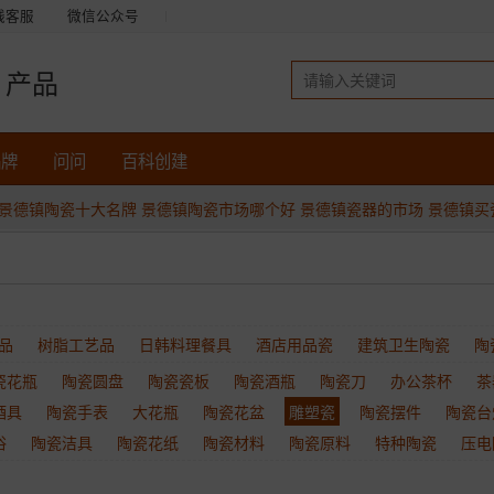
线客服
微信公众号
产品
品牌
问问
百科创建
景德镇陶瓷十大名牌
景德镇陶瓷市场哪个好
景德镇瓷器的市场
景德镇买
品
树脂工艺品
日韩料理餐具
酒店用品瓷
建筑卫生陶瓷
陶
瓷花瓶
陶瓷圆盘
陶瓷瓷板
陶瓷酒瓶
陶瓷刀
办公茶杯
茶
酒具
陶瓷手表
大花瓶
陶瓷花盆
雕塑瓷
陶瓷摆件
陶瓷台
浴
陶瓷洁具
陶瓷花纸
陶瓷材料
陶瓷原料
特种陶瓷
压电