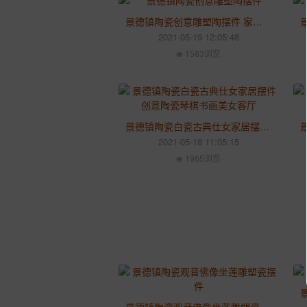
景德镇陶瓷创意雕塑陶摆件 家用釉下彩青花天鹅茶宠婚房摆件
2021-05-19 12:05:48
1583浏览
景德镇陶瓷白瓷古典仕女家居摆件创意陶瓷琴棋书画美女客厅
2021-05-18 11:05:15
1965浏览