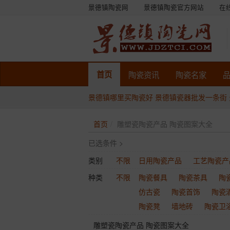
景德镇陶瓷网
景德镇陶瓷官方网站
在
首页
陶瓷
资讯
陶瓷
名家
景德镇哪里买陶瓷好
景德镇瓷器批发一条街
首页
雕塑瓷陶瓷产品 陶瓷图案大全
已选条件 >
类别
不限
日用陶瓷产品
工艺陶瓷产
种类
不限
陶瓷餐具
陶瓷茶具
陶
仿古瓷
陶瓷首饰
陶瓷
陶瓷凳
墙地砖
陶瓷卫
雕塑瓷陶瓷产品 陶瓷图案大全