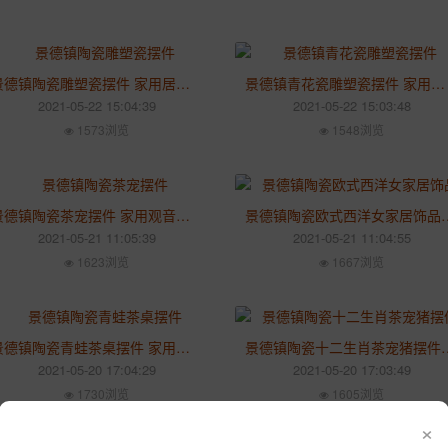
景德镇陶瓷雕塑瓷摆件 家用居家书房办公室供奉保平安桌面摆件
景德镇青花瓷雕塑瓷摆件 家用中式猫头鹰陶瓷烛台摆件
2021-05-22 15:04:39
2021-05-22 15:03:48
1573浏览
1548浏览
景德镇陶瓷茶宠摆件 家用观音佛像摆柜供奉禅意和尚小如来佛具
景德镇陶瓷欧式西洋女家居饰
2021-05-21 11:05:39
2021-05-21 11:04:55
1623浏览
1667浏览
景德镇陶瓷青蛙茶桌摆件 家用个性日式粗陶茶宠陶艺可爱创意趣味摆件
景德镇陶瓷十二生肖茶宠猪摆件 
2021-05-20 17:04:29
2021-05-20 17:03:49
1730浏览
1605浏览
×