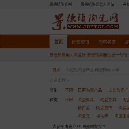
景德镇陶瓷网
景德镇陶瓷官方网站
在
首页
陶瓷
资讯
陶瓷
名家
景德镇哪里买陶瓷好
景德镇瓷器批发一条街
首页
大花瓶陶瓷产品 陶瓷图案大全
已选条件 >
类别
不限
日用陶瓷产品
工艺陶瓷产
种类
不限
陶瓷餐具
陶瓷茶具
陶
仿古瓷
陶瓷首饰
陶瓷
陶瓷凳
墙地砖
陶瓷卫
大花瓶陶瓷产品 陶瓷图案大全