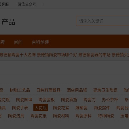
线客服
微信公众号
产品
品牌
问问
百科创建
景德镇陶瓷十大名牌
景德镇陶瓷市场哪个好
景德镇瓷器的市场
景德镇买
品
树脂工艺品
日韩料理餐具
酒店用品瓷
建筑卫生陶瓷
陶
瓷花瓶
陶瓷圆盘
陶瓷瓷板
陶瓷酒瓶
陶瓷刀
办公茶杯
茶
酒具
陶瓷手表
大花瓶
陶瓷花盆
雕塑瓷
陶瓷摆件
陶瓷台
浴
陶瓷洁具
陶瓷花纸
陶瓷材料
陶瓷原料
特种陶瓷
压电