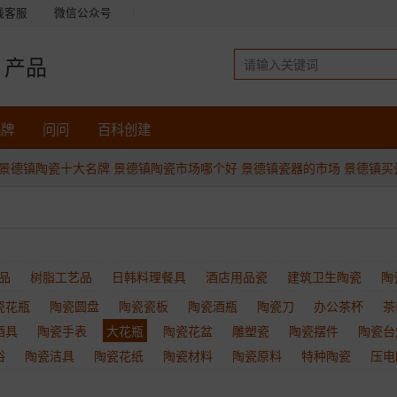
线客服
微信公众号
产品
品牌
问问
百科创建
景德镇陶瓷十大名牌
景德镇陶瓷市场哪个好
景德镇瓷器的市场
景德镇买
品
树脂工艺品
日韩料理餐具
酒店用品瓷
建筑卫生陶瓷
陶
瓷花瓶
陶瓷圆盘
陶瓷瓷板
陶瓷酒瓶
陶瓷刀
办公茶杯
茶
酒具
陶瓷手表
大花瓶
陶瓷花盆
雕塑瓷
陶瓷摆件
陶瓷台
浴
陶瓷洁具
陶瓷花纸
陶瓷材料
陶瓷原料
特种陶瓷
压电