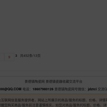
3
共452条/13页
8
9
景德镇陶瓷网
景德镇瓷器收藏交流平台
500@QQ.COM
电话：
18607980126
景德镇陶瓷网号微信：
jdztci
交流Q
及互联网信息服务提供者，网站上所展示的商品/服务的标题、价格、详情
醒您购买商品/服务前注意谨慎核实，如您对商品/服务的标题、价格、