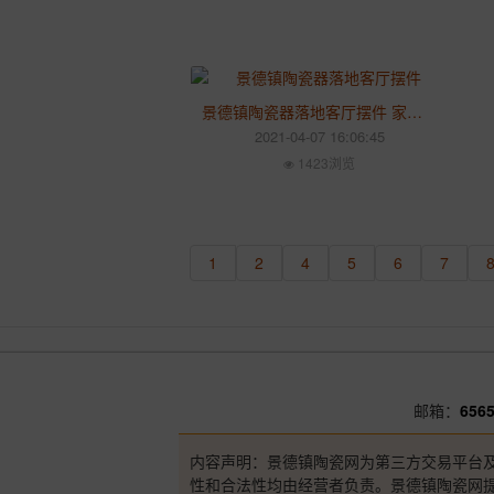
景德镇陶瓷器落地客厅摆件 家居电视柜玄关摆件设装饰品
2021-04-07 16:06:45
1423浏览
1
2
4
5
6
7
邮箱：
656
内容声明：景德镇陶瓷网为第三方交易平台
性和合法性均由经营者负责。景德镇陶瓷网提