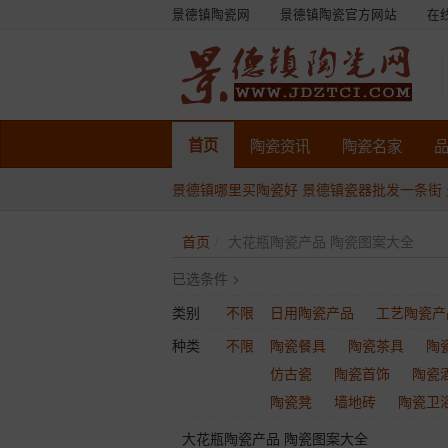
景德镇陶瓷网
景德镇陶瓷官方网站
在
首页
陶瓷
资讯
陶瓷
名家
景德镇哪里买陶瓷好
景德镇瓷器批发一条街
首页
大花瓶陶瓷产品 陶瓷图案大全
已选条件 >
类别
不限
日用陶瓷产品
工艺陶瓷产
种类
不限
陶瓷餐具
陶瓷茶具
陶
仿古瓷
陶瓷首饰
陶瓷
陶瓷凳
墙地砖
陶瓷卫
大花瓶陶瓷产品 陶瓷图案大全