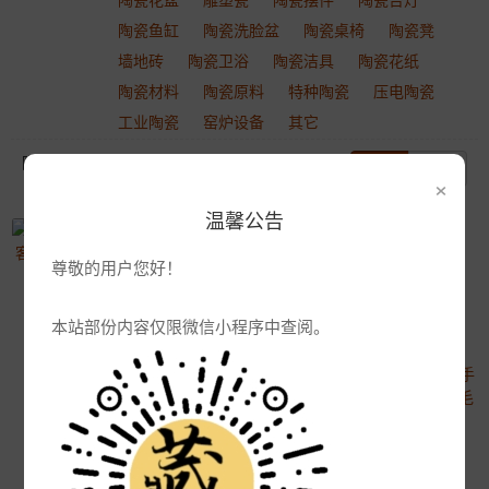
陶瓷鱼缸
陶瓷洗脸盆
陶瓷桌椅
陶瓷凳
墙地砖
陶瓷卫浴
陶瓷洁具
陶瓷花纸
陶瓷材料
陶瓷原料
特种陶瓷
压电陶瓷
工业陶瓷
窑炉设备
其它
陶瓷首饰陶瓷产品 陶瓷图案大全
更新
热门
×
温馨公告
2017年终礼品送什么 定制个性陶瓷产品
尊敬的用户您好！
2019-09-18 9:20:40
陶瓷流水摆件办公室桌面喷泉客厅风水轮招财流水器鱼缸小礼品禅意
5684浏览
本站部份内容仅限微信小程序中查阅。
2021-04-07 16:06:45
3378浏览
景德镇青花云盾牌长款项链手工瓷器饰品复古陶瓷吊坠颈饰毛衣链长裙链
2019-08-24 13:38:14