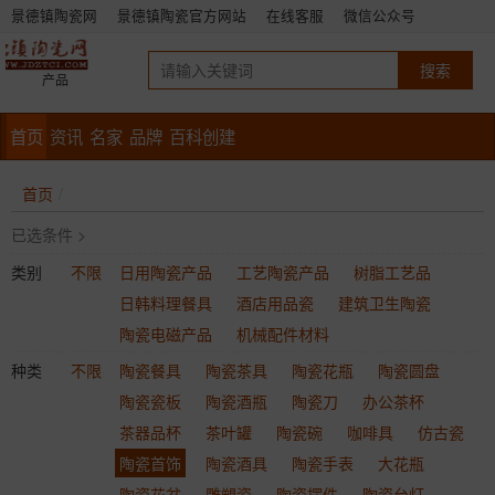
景德镇陶瓷网
景德镇陶瓷官方网站
在线客服
微信公众号
产品
首页
资讯
名家
品牌
百科创建
首页
已选条件 >
类别
不限
日用陶瓷产品
工艺陶瓷产品
树脂工艺品
日韩料理餐具
酒店用品瓷
建筑卫生陶瓷
陶瓷电磁产品
机械配件材料
种类
不限
陶瓷餐具
陶瓷茶具
陶瓷花瓶
陶瓷圆盘
陶瓷瓷板
陶瓷酒瓶
陶瓷刀
办公茶杯
茶器品杯
茶叶罐
陶瓷碗
咖啡具
仿古瓷
陶瓷首饰
陶瓷酒具
陶瓷手表
大花瓶
陶瓷花盆
雕塑瓷
陶瓷摆件
陶瓷台灯