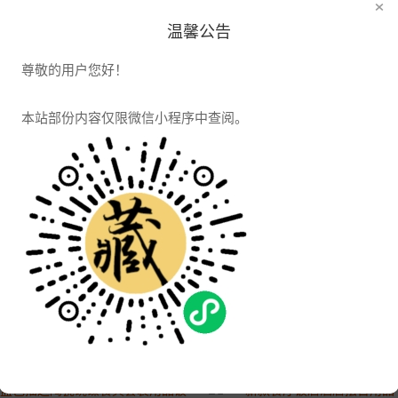
×
温馨公告
景德镇生产青花牡丹画面高温瓷陶瓷餐具套装 中式碗盘结婚送礼品
景德镇陶瓷茶具套装茶杯青花提梁
2021-04-07 16:06:45
2021-04-07 16:06:45
尊敬的用户您好！
2746浏览
2981浏览
本站部份内容仅限微信小程序中查阅。
龙泉青瓷马克杯 带盖陶瓷泡茶杯 家用办公喝水杯子 鼓杯定制礼物
景德镇中式宫廷轻奢珐琅彩骨瓷
2021-04-07 16:06:45
2021-04-07 16:06:45
2271浏览
2813浏览
景德镇陶瓷简约风格盘碗碟筷套装 家用金边蓝色釉碗碟餐具套装
创意渐变陶瓷餐具 手彩日式家用吃饭米饭碗汤碗菜盘情侣组合礼品
2021-04-07 16:06:45
2021-04-07 16:06:45
2067浏览
2053浏览