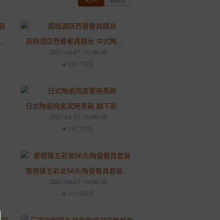
餐具套装 结婚乔迁礼品 酒店会所描金碗碟盘
高档酒店西餐餐具摆台 中式陶瓷餐具八件套 创意碗筷骨碟组合
2021-04-07 16:06:45
2817浏览
日式陶瓷炖盅家用蒸碗 釉下彩大号炖锅隔水炖燕窝碗甜品参盅汤煲
2021-04-07 16:06:45
2673浏览
景德镇五彩龙56头陶瓷餐具套装 中式釉中彩骨质瓷碗碟盘组合
2021-04-07 16:06:45
3001浏览