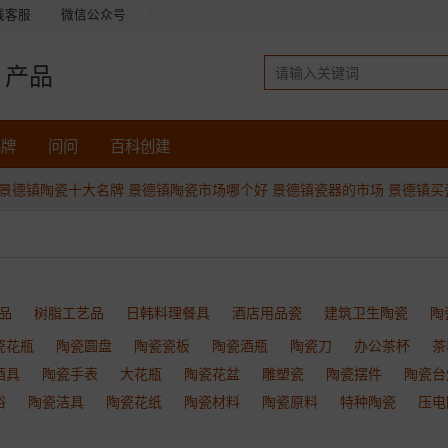
线客服
微信公众号
产品
品牌
问问
百科创建
景德镇陶瓷十大名牌
景德镇陶瓷市场哪个好
景德镇瓷器的市场
景德镇买
品
树脂工艺品
日韩料理餐具
酒店用品瓷
建筑卫生陶瓷
陶
瓷花瓶
陶瓷圆盘
陶瓷瓷板
陶瓷酒瓶
陶瓷刀
办公茶杯
茶
酒具
陶瓷手表
大花瓶
陶瓷花盆
雕塑瓷
陶瓷摆件
陶瓷台
浴
陶瓷洁具
陶瓷花纸
陶瓷材料
陶瓷原料
特种陶瓷
压电