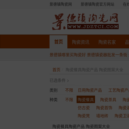
景德镇陶瓷网
景德镇陶瓷官方网站
在
首页
陶瓷
资讯
陶瓷
名家
景德镇哪里买陶瓷好
景德镇瓷器批发一条街
首页
陶瓷餐具陶瓷产品 陶瓷图案大全
已选条件 >
类别
不限
日用陶瓷产品
工艺陶瓷产
种类
不限
陶瓷餐具
陶瓷茶具
陶
仿古瓷
陶瓷首饰
陶瓷
陶瓷凳
墙地砖
陶瓷卫
陶瓷餐具陶瓷产品 陶瓷图案大全