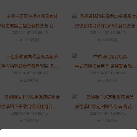
中餐主题宴会摆台餐具套装 台面描金梅花3-10件套陶瓷碗碟盘套装
景德镇珐琅彩绿色58头
2021-04-07 16:06:45
2021-04-07 16:06:45
2716浏览
2452浏览
三色彩釉鹦鹉骨瓷餐具套装 多人份家用酒店摆台碗盘碟勺组合礼盒
中式酒店摆台用具 茶楼宴会陶瓷碗碟组合 黄金花纹盘子餐具套装
2021-04-07 16:06:45
2021-04-07 16:06:45
2308浏览
3704浏览
景德镇釉下彩家用饭碗碟组合 蓝色釉珐琅彩喜上枝头陶瓷餐具套装
景德镇厂家定制餐饮用品 青花牡丹陶瓷餐具套装 星级酒店摆台餐具
2021-04-07 16:06:45
2021-04-07 16:06:45
2662浏览
2420浏览