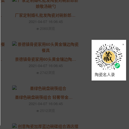
壶整套 中式家用功夫茶具茶壶茶杯
厂家定制婚礼批发陶瓷对碗新郎新娘敬汤碗勺 结婚喜碗婚庆用品
2021-04-07 16:06:45
2060浏览
×
餐具套装 明火砂锅碗碟家用组合
景德镇骨瓷家用60头黄金镶边陶瓷餐具 水点桃花釉中彩碗碟套装
2021-04-07 16:06:45
2742浏览
陶瓷名人录
墨绿色碗盘碗筷组合 轻奢带金边欧式陶瓷餐具套装 创意西餐餐具
2021-04-07 16:06:45
2512浏览