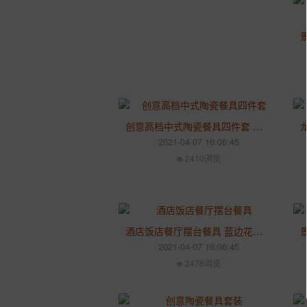
创意高档中式陶瓷餐具四件套 包厢酒店摆台用品碗碟组合定制印字
2021-04-07 16:06:45
2410浏览
酒店饭店餐厅摆台餐具 蓝边花纹陶瓷餐具 骨碟翅碗汤勺杯套装
2021-04-07 16:06:45
2478浏览