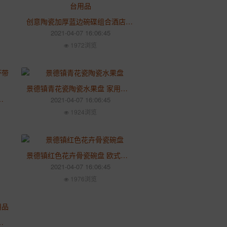
创意陶瓷加厚蓝边碗碟组合酒店摆台用品 餐具套装批发定制LOGO
2021-04-07 16:06:45
1972浏览
景德镇青花瓷陶瓷水果盘 家用创意客厅茶几摆件 零食点心干果盘
带彩色盖子 耐热大号创意防漏杯
2021-04-07 16:06:45
1924浏览
景德镇红色花卉骨瓷碗盘 欧式中式金边陶瓷餐具结婚商务定制礼品
2021-04-07 16:06:45
1976浏览
 纯白色碗碟勺套装 商用包厢摆件