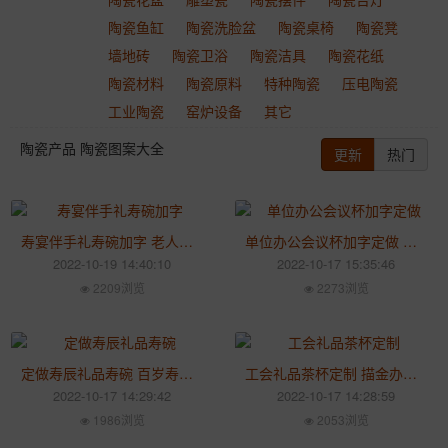
陶瓷鱼缸
陶瓷洗脸盆
陶瓷桌椅
陶瓷凳
墙地砖
陶瓷卫浴
陶瓷洁具
陶瓷花纸
陶瓷材料
陶瓷原料
特种陶瓷
压电陶瓷
工业陶瓷
窑炉设备
其它
陶瓷产品 陶瓷图案大全
更新
热门
寿宴伴手礼寿碗加字 老人生日回礼寿碗定制年月日礼盒装
单位办公会议杯加字定做 高管会议伴手礼蓝边茶杯
2022-10-19 14:40:10
2022-10-17 15:35:46
2209浏览
2273浏览
定做寿辰礼品寿碗 百岁寿辰礼物两碗两勺套装定做
工会礼品茶杯定制 描金办公会议茶杯水杯带盖加字
2022-10-17 14:29:42
2022-10-17 14:28:59
1986浏览
2053浏览