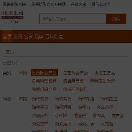
景德镇陶瓷网
景德镇陶瓷官方网站
在线客服
微信公众号
产品
首页
资讯
名家
品牌
百科创建
首页
已选条件 >
类别
不限
日用陶瓷产品
工艺陶瓷产品
树脂工艺品
日韩料理餐具
酒店用品瓷
建筑卫生陶瓷
陶瓷电磁产品
机械配件材料
种类
不限
陶瓷餐具
陶瓷茶具
陶瓷花瓶
陶瓷圆盘
陶瓷瓷板
陶瓷酒瓶
陶瓷刀
办公茶杯
茶器品杯
茶叶罐
陶瓷碗
咖啡具
仿古瓷
陶瓷首饰
陶瓷酒具
陶瓷手表
大花瓶
陶瓷花盆
雕塑瓷
陶瓷摆件
陶瓷台灯