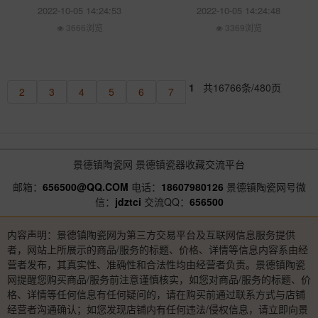
2022-10-05 14:24:53
2022-10-05 14:24:48
3666浏览
3369浏览
1
共16766条/480页
2
3
4
5
6
7
景德镇陶瓷网
景德镇瓷器收藏交流平台
邮箱：
656500@QQ.COM
电话：
18607980126
景德镇陶瓷网号微
信：
jdztci
交流QQ：
656500
内容声明：景德镇陶瓷网为第三方交易平台及互联网信息服务提供
者，网站上所展示的商品/服务的标题、价格、详情等信息内容系由经
营者发布，其真实性、准确性和合法性均由经营者负责。景德镇陶瓷
网提醒您购买商品/服务前注意谨慎核实，如您对商品/服务的标题、价
格、详情等任何信息有任何疑问的，请在购买前通过联系方式与店铺
经营者沟通确认；如您发现店铺内有任何违法/侵权信息，请立即向景