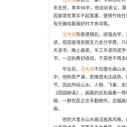
年去世，享年56岁。他自幼丧父，
因家境贫寒买不起笔墨，便用竹枝在
有在确信能画好时才肯动笔。
汪大沧
到景德镇后，顽强自学，
读，但因家境贫困无力支付学费，只
天读书，晚上画瓷，半工半读完成学
书，一边执教初级班，于是他不再去
毕业后，
汪大沧
不仅擅长画山水
中，他构思严谨，若情感未达成熟，
节，因此所绘山水、人物、飞禽、走
《田园柳溪》，画面的近处画着一带
稼，一群农民正在辛勤耕作。这幅画
画。
他的大笔头山水画法独具风格，广