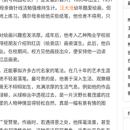
靠母亲做针线活勉强维持生计。
汪大沧
幼年酷爱绘画，但
地上练习。偶尔母亲给他买些纸笔，他也舍不得用，只
对绘画兴趣愈发浓厚。成年后，他考入乙种陶业学校就
得经朋友介绍到红店（绘瓷店）画瓷谋生。此后，他白
业。在校期间，校方见他画技出众，便安排他一边读
红店画瓷。
，还能摹拟许多古代名家的笔法。在几十年的艺术生涯
绝不轻易落笔。最可贵的是，他善于深入生活、观察细
兽无不栩栩如生，充满浓厚的生活气息。例如他的作品
绿柳，从绿柳丛中透视过去，是一片沃野长着茂盛的庄
里的人物神情显得轻松自然，真是一幅有景有情的图
受赞誉。作画时，若遇得意之处，他挥毫泼墨，甚至