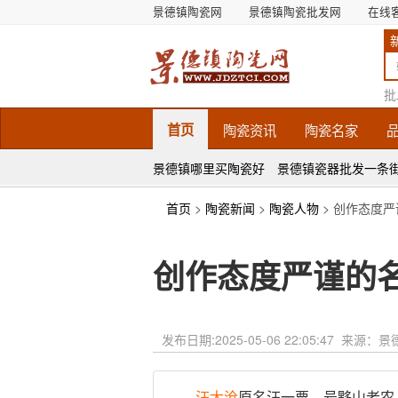
景德镇陶瓷网
景德镇陶瓷批发网
在线
批
首页
陶瓷
资讯
陶瓷
名家
景德镇哪里买陶瓷好
景德镇瓷器批发一条
首页
>
陶瓷新闻
>
陶瓷人物
> 创作态度
创作态度严谨的
发布日期:
2025-05-06 22:05:47
来源：景
汪大沧
原名汪一粟，号黟山老农（