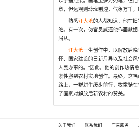
以手指点染。画笔虽多为秃笔，在他
章，但远观则玲珑剔透，气象万千，
熟悉
汪大沧
的人都知道，他在旧
绝。有一次，伪官员威逼他作画献媚
屈从。
汪大沧
一生创作中，以解放后晚
怀、国家建设的日新月异以及社会风
人民办事的。”因此，他的创作热情
索性搬到农村实地创作。最终，这幅
路上，一群耕牛缓步前行，牧童骑在
了画家对解放后新农村的赞美。
关于我们
联系我们
广告服务