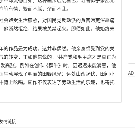
手中却流畅自如。这种画法层层着色，近看似乎杂乱无
笔笔有情，繁而不腻，杂而不乱。
社会饱受生活煎熬，对国民党反动派的贪官污吏深恶痛
，他断然拒绝，结果被关禁起来。即便如此，他始终未
年的作品最为成功。这并非偶然。他亲身感受到党的关
气的转变，正如他常说的：“共产党和毛主席才是真正为
愈发高涨。例如在创作《群牛》时，因迟迟未能满意，他
AD
画生动展现了明丽的田野风光：远处山峦起伏，田间小
牛背上吆喝。画作不仅表达了劳动生活的乐趣，也寄托
友情链接