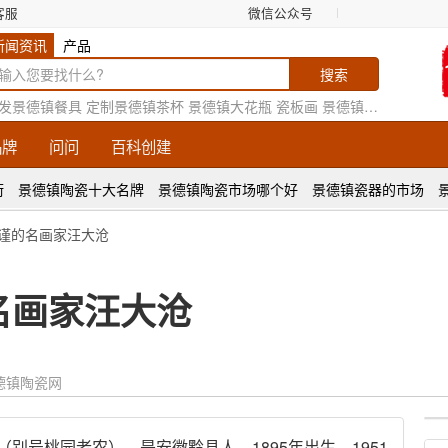
客服
微信公众号
新闻资讯
产品
发景德镇餐具
定制景德镇茶杯
景德镇大花瓶
瓷板画
景德镇花瓶厂家
品牌
问问
百科创建
街
景德镇陶瓷十大名牌
景德镇陶瓷市场哪个好
景德镇瓷器的市场
严谨的名画家汪大沧
名画家汪大沧
德镇陶瓷网
别号桃园老农），是安徽黔县人，1895年出生，1951