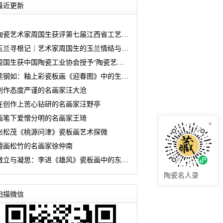
最近更新
陶瓷艺术家周国生获评第七届江西省工艺美术大师
玉兰寻根记｜艺术家周国生的玉兰情结与匠心坚守
周国生获中国陶瓷工业协会授予“陶瓷艺术大师传承创新工作室”
熊钢如：釉上彩瓷板画《迎春图》中的生命诗学
创作态度严谨的名画家汪大沧
在创作上苦心钻研的名画家汪野亭
画笔下爱憎分明的名画家王琦
×
张松茂《桃源问津》瓷板画艺术探微
擅画松竹的名画家徐仲南
傲立与凝思：李进《雄风》瓷板画中的东方哲思
陶瓷名人录
扫描微信