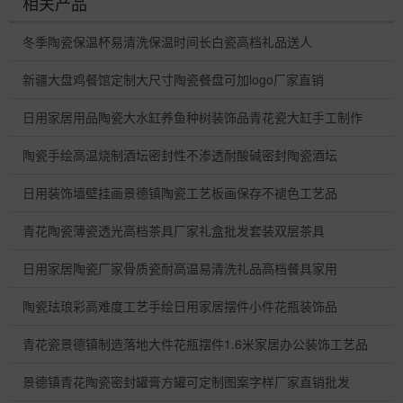
相关产品
冬季陶瓷保温杯易清洗保温时间长白瓷高档礼品送人
新疆大盘鸡餐馆定制大尺寸陶瓷餐盘可加logo厂家直销
日用家居用品陶瓷大水缸养鱼种树装饰品青花瓷大缸手工制作
陶瓷手绘高温烧制酒坛密封性不渗透耐酸碱密封陶瓷酒坛
日用装饰墙壁挂画景德镇陶瓷工艺板画保存不褪色工艺品
青花陶瓷薄瓷透光高档茶具厂家礼盒批发套装双层茶具
日用家居陶瓷厂家骨质瓷耐高温易清洗礼品高档餐具家用
陶瓷珐琅彩高难度工艺手绘日用家居摆件小件花瓶装饰品
青花瓷景德镇制造落地大件花瓶摆件1.6米家居办公装饰工艺品
景德镇青花陶瓷密封罐膏方罐可定制图案字样厂家直销批发