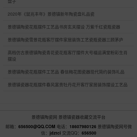
盘子
2020年《鼠兆丰年》景德镇新年陶瓷盘礼品瓷
景德镇陶瓷花瓶摆件工艺品书房玄关摆设 万紫千红瓷瓶瓷器
景德镇陶瓷雪景花瓶客厅摆件家居装饰工艺瓷瓶瓷器三顾茅庐
高档仿古景德镇陶瓷青花瓷花瓶客厅摆件大号福运满堂粉彩生肖
摆设
景德镇陶瓷花瓶摆件工艺品 春信梅花图瓷器现代简约装饰礼品
景德镇瓷器花瓶摆件春风富贵牡丹花开客厅家居装饰摆设工艺品
景德镇陶瓷网
景德镇瓷器收藏交流平台
邮箱：
656500@QQ.COM
电话：
18607980126
景德镇陶瓷网号微
信：
jdztci
交流QQ：
656500