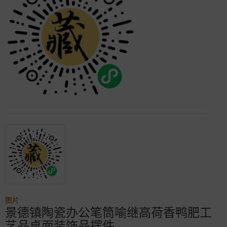
图片
景德镇陶瓷办公笔筒喻继高荷香鸭肥工
艺品桌面装饰品摆件