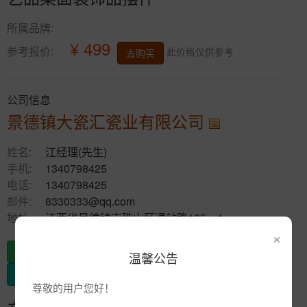
所属品牌:
¥ 499
参考报价:
此价格仅供参考
去购买
公司信息
景德镇大瓷汇瓷业有限公司
姓名:
江经理(先生)
手机:
1340798425
电话:
1340798425
邮件:
8330333@qq.com
地址:
江西省景德镇市珠山区通站路105—1
×
发布供应
温馨公告
发布采购
尊敬的用户您好！