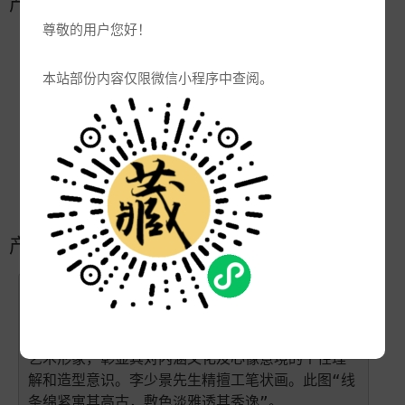
产品参数
尊敬的用户您好！
编号:
Q
品牌:
本站部份内容仅限微信小程序中查阅。
产地:
景德镇
次数:
9649
厂商:
景德镇大瓷汇瓷业有限公司
更新:
2021-10-18 15:13:19
产品简介
杜鹃红，俗称映山红，盛长群山中，血泪欲蹄尽，
独赏江南工。由江西省工艺美术大师李少景先生设
计并施画的《杜鹃红》笔筒，以独特的花卉精神和
艺术形象，彰显其对内涵文化及心像意境的个性理
解和造型意识。李少景先生精擅工笔状画。此图“线
条绵紧寓其高古，敷色淡雅透其秀逸”。