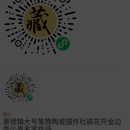
图片
景德镇大号笔筒陶瓷摆件杜鹃花开金边
李少景名家作品