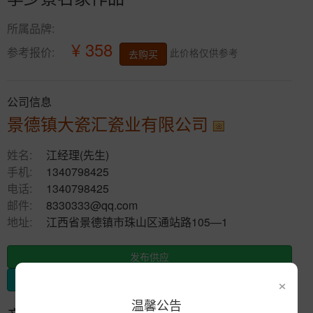
所属品牌:
¥ 358
参考报价:
此价格仅供参考
去购买
公司信息
景德镇大瓷汇瓷业有限公司
姓名:
江经理(先生)
手机:
1340798425
电话:
1340798425
邮件:
8330333@qq.com
地址:
江西省景德镇市珠山区通站路105—1
发布供应
×
发布采购
温馨公告