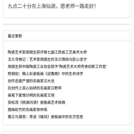
九点二十分在上海仙逝，愿老师一路走好！
最近更新
陶瓷艺术家周国生获评第七届江西省工艺美术大师
玉兰寻根记｜艺术家周国生的玉兰情结与匠心坚守
周国生获中国陶瓷工业协会授予“陶瓷艺术大师传承创新工作室”
熊钢如：釉上彩瓷板画《迎春图》中的生命诗学
创作态度严谨的名画家汪大沧
在创作上苦心钻研的名画家汪野亭
画笔下爱憎分明的名画家王琦
张松茂《桃源问津》瓷板画艺术探微
擅画松竹的名画家徐仲南
傲立与凝思：李进《雄风》瓷板画中的东方哲思