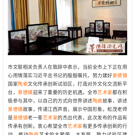
市文联相关负责人在致辞中表示，当前全市上下正在用
心用情落实习近平总书记的殷殷嘱托，努力建好
景德镇
国家
陶瓷
文化传承创新试验区，打造对外文化交流新平
台，
景德镇
迎来了重要的历史机遇。全市
艺术家
都在积
极参与其中，以自己的方式向世界讲述
陶瓷
故事，讲述
景德镇
故事，传递江西声音，展示中国形象。松茂老师
是
景德镇
老一辈
艺术家
的杰出代表，此次发布的作品有
传承有创新。衷心希望全市
艺术家
有更多传承创新的行
动，推动
陶瓷
艺术的大繁荣、大发展，致力试验区建