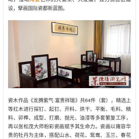
设，擘画国际瓷都新蓝图。
瓷木作品《龙腾紫气·富贵祥瑞》共64件（套），精选上
等红木进行探钉、起钉、开料、烘干、平衡、毛料、精
料、卯榫、成型、打磨、抛光、油漆等多套繁复工序，
再以张松茂大师粉彩瓷画赋予其生命力。瓷画以雍容华
贵的牡丹为主体，搭配山水、荷花、鸳鸯、玉兰、春花