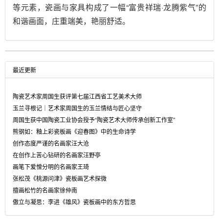
等元素，瓷画与家具构成了一幅“富贵祥瑞·龙腾紫气”的
和谐画面，庄重端美，艳丽舒适。
最近更新
陶瓷艺术家周国生获评第七届江西省工艺美术大师
玉兰寻根记｜艺术家周国生的玉兰情结与匠心坚守
周国生获中国陶瓷工业协会授予“陶瓷艺术大师传承创新工作室”
熊钢如：釉上彩瓷板画《迎春图》中的生命诗学
创作态度严谨的名画家汪大沧
在创作上苦心钻研的名画家汪野亭
画笔下爱憎分明的名画家王琦
张松茂《桃源问津》瓷板画艺术探微
擅画松竹的名画家徐仲南
傲立与凝思：李进《雄风》瓷板画中的东方哲思