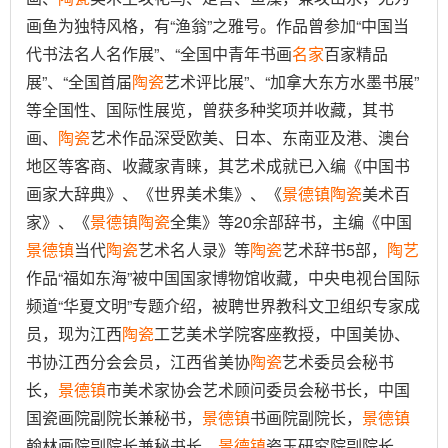
画鱼为独特风格，有“渔翁”之雅号。作品曾参加“中国当
代书法名人名作展”、“全国中青年书画
名家
百家精品
展”、“全国首届
陶瓷
艺术评比展”、“加拿大东方水墨书展”
等全国性、国际性展览，曾获多种奖项并收藏，其书
画、
陶瓷
艺术作品深受欧美、日本、东南亚及港、澳台
地区等客商、收藏家青睐，其艺术成就已入编《中国书
画家大辞典》、《世界美术集》、《
景德镇
陶瓷
美术百
家》、《
景德镇
陶瓷
全集》等20余部辞书，主编《中国
景德镇
当代
陶瓷
艺术名人录》等
陶瓷
艺术辞书5部，
陶艺
作品“福如东海”被中国国家博物馆收藏，中央电视台国际
频道“华夏文明”专题介绍，被聘世界教科文卫组织专家成
员，现为江西
陶瓷
工艺美术学院客座教授，中国美协、
书协江西分会会员，江西省美协
陶瓷
艺术委员会秘书
长，
景德镇
市美术家协会艺术顾问委员会秘书长，中国
国瓷画院副院长兼秘书，
景德镇
书画院副院长，
景德镇
翰林画院副院长兼秘书长，
景德镇
瓷玉研究院副院长，