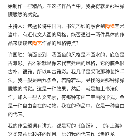
始制作一些精品，在这些作品当中，我要得就是那种朦
朦胧胧的感觉。
主持人：您擅长将中国画、书法巧妙的融合到
陶瓷
艺术
当中，有近代文人画的风格，能否通过一两件具体的作
品来谈谈您
陶艺
作品的风格特点？
许国胜：前面谈到，我画鱼的风格是不画水的，底色是
古雅彩。古雅彩就是像宋代宫廷画的风格，它的底色很
古朴，很雅，所以叫古雅彩。我几乎是采取那种装饰手
法，我一般是画九条鱼，若隐若现，寻找的是那种朦朦
胧胧的感觉。这是一种效果，然后，就是加上书法创
作，加入一些人文元素，有那种宋画工筆画的形式。鱼
是一种自由自在的动物，我在的作品中，它是一种自由
的代表。
我的作品题词有讲究，都是写的《鱼跃》、《争上游》
这类寓意比较好的题目。比如我的代表作《鱼跃龙