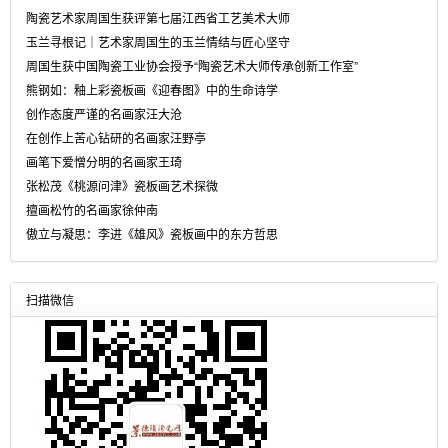
陶瓷艺术家周国生获评第七届江西省工艺美术大师
玉兰寻根记｜艺术家周国生的玉兰情结与匠心坚守
周国生获中国陶瓷工业协会授予“陶瓷艺术大师传承创新工作室”
熊钢如：釉上彩瓷板画《迎春图》中的生命诗学
创作态度严谨的名画家汪大沧
在创作上苦心钻研的名画家汪野亭
画笔下爱憎分明的名画家王琦
张松茂《桃源问津》瓷板画艺术探微
擅画松竹的名画家徐仲南
傲立与凝思：李进《雄风》瓷板画中的东方哲思
扫描微信