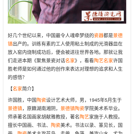
好几个世纪以来，中国最令人魂牵梦绕的
瓷器
都是
景德
镇
出产的。训练有素的工人使用粘土制成的光滑器皿在
放入窑内烧制成功后，便会被送往世界各地。那就让我
们走进本期《聚焦景瓷对话
名家
》，看看
陶艺
名家
许国
胜老师是如何通过他的创作来表达对理想的追求和人生
的感悟？
【
名家
简介】
许国胜，中国
陶瓷
设计艺术大师，男，1945年5月生于
景德镇
，原籍湖南湘阴，
景德镇
陶瓷
学院美术系毕业。
师承著名国画家胡献雅教授，著名
陶艺
家施于人教授。
擅长中国画、书法、
陶瓷
美术。书法以录、篆见长，国
画、
陶瓷
美术主攻花鸟、走兽、鱼藻，兼攻山水，尤为