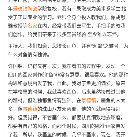
年
景德镇
陶瓷
学院复校，我有幸录取成为美术系学生,接
受了正规专业的学习。老师全身心投入教我们，像胡献
雅教授等
名家
在内，经常带我们去写生，手把手的教我
们创作，给我们带来了很多宝贵经验,至今难以忘怀。
主持人：我们知道，您擅长画鱼，并有“渔翁”之雅号，为
什么对鱼情有独钟。
许国胜：记得又有一次，我在看书的过程中，发现一个
四川的画家创作的“鱼”非常有意思，很是喜欢。他的那种
构思和意境启发了我，自此，我对于鱼更加偏爱。原来
在学校里的时候，我就喜欢画鱼，后来虽然接触过其他
的题材，但唯独都鱼情有独钟。在
景德镇
，画鱼的人太
多，像
景德镇
的珠山八友邓碧珊，他的鱼就画得特别
好。但我觉得，不管画什么，都要认真细致地去琢磨，
都要有自己的风格，而那个时候，四川的那个画家启发
了我，所以，我画鱼的时候，几乎不画水，现在，我开