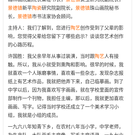
景德镇
新平
陶瓷
研究院副院长，
景德镇
珠山画院秘书
长，
景德镇
市书法家协会顾问。
主持人：我们了解到，您进行
陶艺
创作受到了父辈的影
响，您觉得父辈给您留下了哪些启示？谈谈您艺术创作
的心路历程。
许国胜：我父亲早年从事过装潢，当时跟
陶艺
人有接
触。所以，我从小就受到熏陶和影响。很早的时候，我
就喜欢一个人琢磨事情，喜欢看一些杂志，发现杂志报
纸上有艺术作品，我就把他弄下来，自己临摹画。到了
中学以后，因为我喜欢写字画画，就在学校里面的宣传
部制作一个刊物，我担任主编，那以后，我就更加喜欢
画画、写字。记得当时学校还成立了一个美术学习小
组，我就是小组的成员。
一九六八年知青下乡，在农村八年当小学，中学老师，
为生产队，大队画毛主席像，写毛主席语录，一九七六