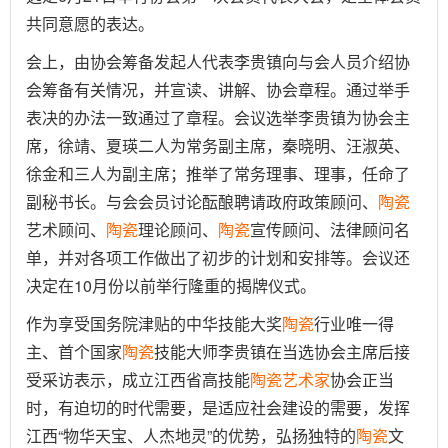
共同意愿的表达。
会上，由协会筹备发起人代表李贵镇向与会人员介绍协
会筹备有关情况，并宣读、讲解、协会章程。通过举手
表决的办法一致通过了章程。会议选举李贵镇为协会主
席，徐靖、夏瑛二人为常务副主席，秦晓明、汪淑英、
徐金和三人为副主席；推举了常务理事、理事，任命了
副秘书长。与会会员讨论酝酿聘请政府政策顾问、
陶瓷
艺术顾问、
陶瓷
理论顾问、
陶瓷
宣传顾问、法律顾问名
单，并对各项工作做出了初步的计划和安排等。会议还
决定在10月份以前举行隆重的揭牌仪式。
作为享受国务院津贴的中华技能大奖
陶瓷
行业唯一得
主、首个国家
陶瓷
技能大师李贵镇在当选协会主席后接
受采访表示，成立江西省高技能
陶瓷
艺术家
协会正当
时，有迫切的时代需要，是适应社会建设的需要，发挥
江西“物华天宝、人杰地灵”的优势，弘扬独特的
陶瓷
文