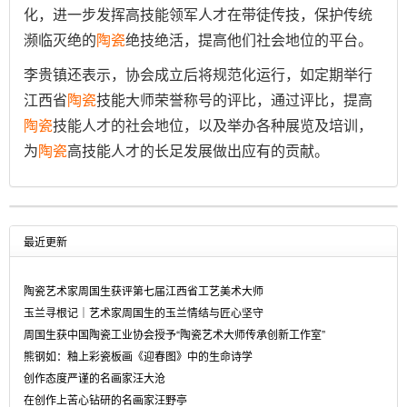
化，进一步发挥高技能领军人才在带徒传技，保护传统
濒临灭绝的
陶瓷
绝技绝活，提高他们社会地位的平台。
李贵镇还表示，协会成立后将规范化运行，如定期举行
江西省
陶瓷
技能大师荣誉称号的评比，通过评比，提高
陶瓷
技能人才的社会地位，以及举办各种展览及培训，
为
陶瓷
高技能人才的长足发展做出应有的贡献。
最近更新
陶瓷艺术家周国生获评第七届江西省工艺美术大师
玉兰寻根记｜艺术家周国生的玉兰情结与匠心坚守
周国生获中国陶瓷工业协会授予“陶瓷艺术大师传承创新工作室”
熊钢如：釉上彩瓷板画《迎春图》中的生命诗学
创作态度严谨的名画家汪大沧
在创作上苦心钻研的名画家汪野亭