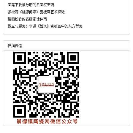
画笔下爱憎分明的名画家王琦
张松茂《桃源问津》瓷板画艺术探微
擅画松竹的名画家徐仲南
傲立与凝思：李进《雄风》瓷板画中的东方哲思
扫描微信