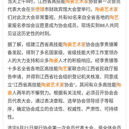
当天上午9时，江西省高技能
陶瓷
艺术家
协会第一次会员
代表大会在
景德镇
市财政宾馆大会堂举行。
陶瓷
艺术家
们对此次大会非常重视，共有92名来自全省各地的
陶艺
家报名参加会议愿意成为协会成员，现场实到88人共同
见证这历史性的时刻。
据了解，组建江西省高技能
陶瓷
艺术家
协会由李贵镇筹
备发起，得到了多名国家级、省级技能大师工作室领办
人的大力支持和众多
陶瓷
人才的积极响应。经李贵镇等
十多名全省各地区高技能
陶艺
家联合向江西省民政厅报
告申请，并得到江西省社会组织登记机关核准、同意成
立“江西省高技能
陶瓷
艺术家
协会”，其间有众多高技能
陶
瓷
人两年的不懈努力。根据有关法规，必须召开协会会
员代表大会，通过表决章程、选举协会领导班子等程
序，确定协会成立的合法性、权威性、严肃性、可持续
性。
选定6月21日举行协会第一次会员代表大会，是全体会员