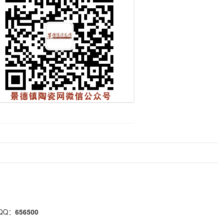
QQ：
656500