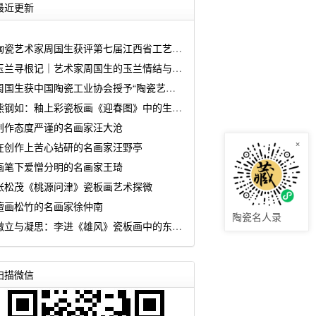
最近更新
陶瓷艺术家周国生获评第七届江西省工艺美术大师
玉兰寻根记｜艺术家周国生的玉兰情结与匠心坚守
周国生获中国陶瓷工业协会授予“陶瓷艺术大师传承创新工作室”
熊钢如：釉上彩瓷板画《迎春图》中的生命诗学
创作态度严谨的名画家汪大沧
×
在创作上苦心钻研的名画家汪野亭
画笔下爱憎分明的名画家王琦
张松茂《桃源问津》瓷板画艺术探微
擅画松竹的名画家徐仲南
陶瓷名人录
傲立与凝思：李进《雄风》瓷板画中的东方哲思
扫描微信