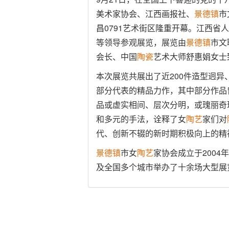
美术家协会、江西画报社、
景德镇
市
昌0791艺术街区隆重开幕。江西
等领导参观展览，展览由
景德镇
市文
会长、中国
陶瓷
艺术大师舒惠娟女士
本次展览共展出了近200件造型迥异
部分代表的精品力作，其中部分作品
品或虚实相间、层次分明，或瑰丽奇
和多元的手法，诠释了女
陶艺
家们对
代、创新不辍的新时期积极向上的精
景德镇
市女
陶艺
家协会成立于2004
及全国多个城市举办了十余场大型展