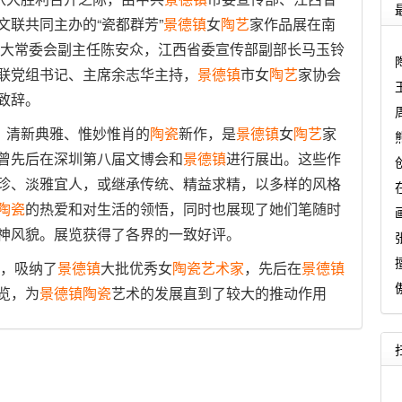
文联共同主办的“瓷都群芳”
景德镇
女
陶艺
家作品展在南
省人大常委会副主任陈安众，江西省委宣传部副部长马玉铃
联党组书记、主席余志华主持，
景德镇
市女
陶艺
家协会
致辞。
、清新典雅、惟妙惟肖的
陶瓷
新作，是
景德镇
女
陶艺
家
曾先后在深圳第八届文博会和
景德镇
进行展出。这些作
珍、淡雅宜人，或继承传统、精益求精，以多样的风格
陶瓷
的热爱和对生活的领悟，同时也展现了她们笔随时
神风貌。展览获得了各界的一致好评。
年，吸纳了
景德镇
大批优秀女
陶瓷
艺术家
，先后在
景德镇
览，为
景德镇
陶瓷
艺术的发展直到了较大的推动作用