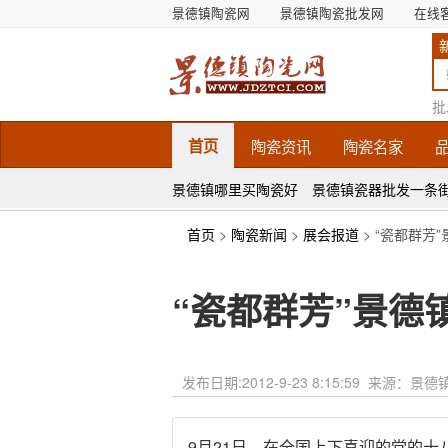
景德镇陶瓷网
景德镇陶瓷批发网
在线
批
首页
陶瓷
资讯
陶瓷
名家
景德镇哪里买陶瓷好
景德镇瓷器批发一条
首页
>
陶瓷新闻
>
展会报道
> “瓷都群芳
“瓷都群芳”景德
发布日期:
2012-9-23 8:15:59
来源：景德
9月21日，在全国上下喜迎的党的十