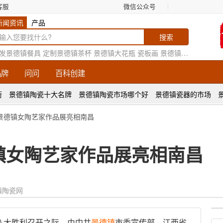
客服
微信公众号
新闻资讯
产品
发景德镇餐具
定制景德镇茶杯
景德镇大花瓶
瓷板画
景德镇花瓶厂家
品牌
问问
百科创建
街
景德镇陶瓷十大名牌
景德镇陶瓷市场哪个好
景德镇瓷器的市场
”景德镇女陶艺家作品展亮相南昌
镇女陶艺家作品展亮相南昌
镇陶瓷网
八大胜利召开之际，由中共
景德镇
市委宣传部、江西省