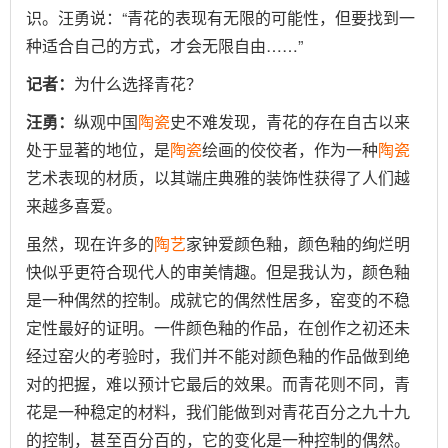
识。汪勇说：“青花的表现有无限的可能性，但要找到一
种适合自己的方式，才会无限自由……”
记者：
为什么选择青花？
汪勇：
纵观中国
陶瓷
史不难发现，青花的存在自古以来
处于显著的地位，是
陶瓷
绘画的佼佼者，作为一种
陶瓷
艺术表现的材质，以其端庄典雅的装饰性获得了人们越
来越多喜爱。
虽然，现在许多的
陶艺
家钟爱颜色釉，颜色釉的绚烂明
快似乎更符合现代人的审美情趣。但是我认为，颜色釉
是一种偶然的控制。成就它的偶然性居多，窑变的不稳
定性最好的证明。一件颜色釉的作品，在创作之初还未
经过窑火的考验时，我们并不能对颜色釉的作品做到绝
对的把握，难以预计它最后的效果。而青花则不同，青
花是一种稳定的材料，我们能做到对青花百分之九十九
的控制，甚至百分百的，它的变化是一种控制的偶然。