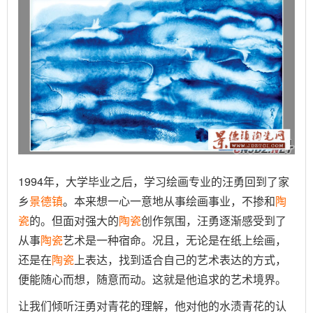
1994年，大学毕业之后，学习绘画专业的汪勇回到了家
乡
景德镇
。本来想一心一意地从事绘画事业，不掺和
陶
瓷
的。但面对强大的
陶瓷
创作氛围，汪勇逐渐感受到了
从事
陶瓷
艺术是一种宿命。况且，无论是在纸上绘画，
还是在
陶瓷
上表达，找到适合自己的艺术表达的方式，
便能随心而想，随意而动。这就是他追求的艺术境界。
让我们倾听汪勇对青花的理解，他对他的水渍青花的认