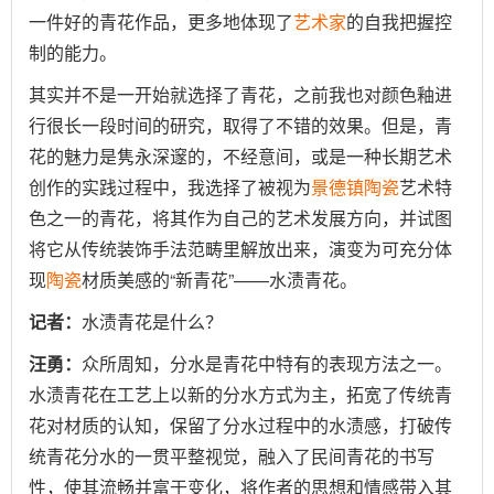
一件好的青花作品，更多地体现了
艺术家
的自我把握控
制的能力。
其实并不是一开始就选择了青花，之前我也对颜色釉进
行很长一段时间的研究，取得了不错的效果。但是，青
花的魅力是隽永深邃的，不经意间，或是一种长期艺术
创作的实践过程中，我选择了被视为
景德镇
陶瓷
艺术特
色之一的青花，将其作为自己的艺术发展方向，并试图
将它从传统装饰手法范畴里解放出来，演变为可充分体
现
陶瓷
材质美感的“新青花”——水渍青花。
记者：
水渍青花是什么？
汪勇：
众所周知，分水是青花中特有的表现方法之一。
水渍青花在工艺上以新的分水方式为主，拓宽了传统青
花对材质的认知，保留了分水过程中的水渍感，打破传
统青花分水的一贯平整视觉，融入了民间青花的书写
性，使其流畅并富于变化，将作者的思想和情感带入其